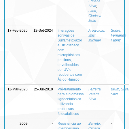
Edilene
Silva
;
Lima,
Clarissa
Melo
17-Fev-2025
12-Set-2024
Interações
Arowojolu,
Sodré,
sortivas de
Imisi
Fernando
Sulfametoxazol
Michael
Fabriz
e Diclofenaco
com
microplásticos
pristinos,
envelhecidos
por UV e
recobertos com
Ácido Húmico
11-Mar-2020
25-Jul-2019
Pré-tratamento
Ferreira,
Brum, Sara
para a biomassa
Valéria
Silva
lignocelulósica
Silva
utilizando
processos
fotocatalíticos
2009
-
Resistência ao
Barreto,
-
intemperismo
Cynara