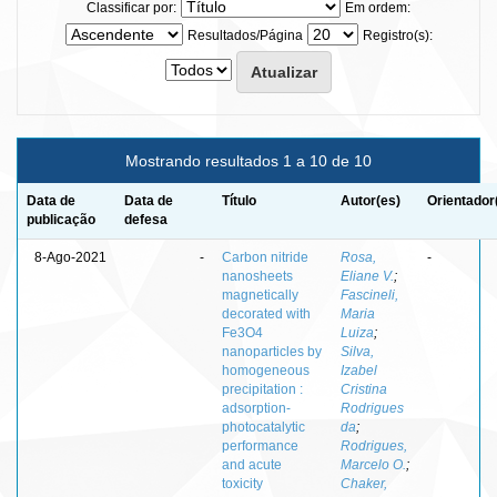
Classificar por:
Em ordem:
Resultados/Página
Registro(s):
Mostrando resultados 1 a 10 de 10
Data de
Data de
Título
Autor(es)
Orientador
publicação
defesa
8-Ago-2021
-
Carbon nitride
Rosa,
-
nanosheets
Eliane V.
;
magnetically
Fascineli,
decorated with
Maria
Fe3O4
Luiza
;
nanoparticles by
Silva,
homogeneous
Izabel
precipitation :
Cristina
adsorption-
Rodrigues
photocatalytic
da
;
performance
Rodrigues,
and acute
Marcelo O.
;
toxicity
Chaker,