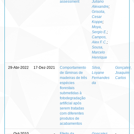
assessment
Juliano
Alexandre
;
Grisolia,
Cesar
Koppe
;
Moya,
Sergio E.
;
Campos,
Alex F. C.
;
Sousa,
Marcelo
Henrique
29-Abr-2022
17-Dez-2021
Comportamento
Silva,
Gonçalez,
de lâminas de
Loyane
Joaquim
madeiras de três
Fernandes
Carlos
espécies
da
florestais
submetidas à
fotodegradação
artificial após
serem tratadas
com diferentes
produtos de
acabamentos
Out-2010
-
Efeito da
Gonçalez,
-