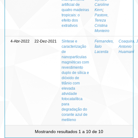
artificial de
Caroline
quatro madeiras
Kern
;
tropicais: o
Pastore,
efeito dos
Tereza
extrativos
Cristina
Monteiro
4-Abr-2022
22-Dez-2021
Síntese e
Fernandes,
Coaquira, 
caracterização
Ítalo
Antonio
de
Lacerda
Huamaní
nanopartículas
magnéticas com
revestimento
duplo de sílica e
dióxido de
titânio com
elevada
atividade
fotocatalítica
para
degradação do
corante azul de
metileno
Mostrando resultados 1 a 10 de 10