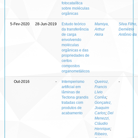
fotocatalítica
sobre moléculas
orgânicas
5-Fev-2020
28-Jun-2019
Estudo teórico
Mamiya,
Silva Filho,
da transferência
Arthur
Demétrio
de carga
Akira
Antônio da
envolvendo
moléculas
orgânicas e das
propriedades de
certos
compostos
organometálicos
Out-2016
-
Intemperismo
Queiroz,
-
artificial em
Francis
lâminas de
Lívio
Tectona grandis
Corrêa
;
tratadas com
Gonçalez,
produtos de
Joaquim
acabamento
Carlos
;
Del
Menezzi,
Cláudio
Henrique
;
Ribeiro,