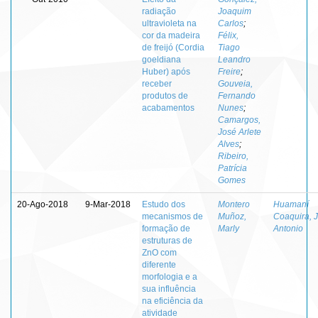
radiação
Joaquim
ultravioleta na
Carlos
;
cor da madeira
Félix,
de freijó (Cordia
Tiago
goeldiana
Leandro
Huber) após
Freire
;
receber
Gouveia,
produtos de
Fernando
acabamentos
Nunes
;
Camargos,
José Arlete
Alves
;
Ribeiro,
Patrícia
Gomes
20-Ago-2018
9-Mar-2018
Estudo dos
Montero
Huamaní
mecanismos de
Muñoz,
Coaquira, 
formação de
Marly
Antonio
estruturas de
ZnO com
diferente
morfologia e a
sua influência
na eficiência da
atividade