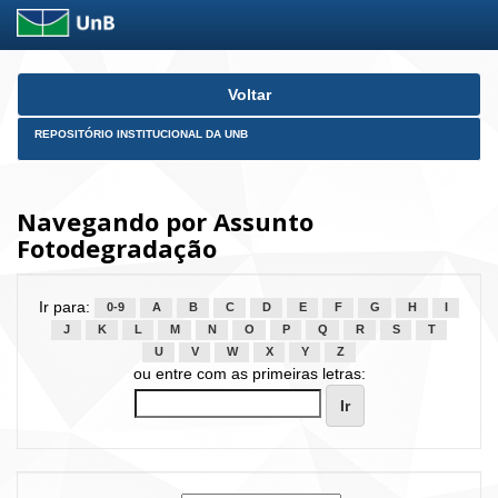
Skip
Voltar
navigation
REPOSITÓRIO INSTITUCIONAL DA UNB
Navegando por Assunto
Fotodegradação
Ir para:
0-9
A
B
C
D
E
F
G
H
I
J
K
L
M
N
O
P
Q
R
S
T
U
V
W
X
Y
Z
ou entre com as primeiras letras: