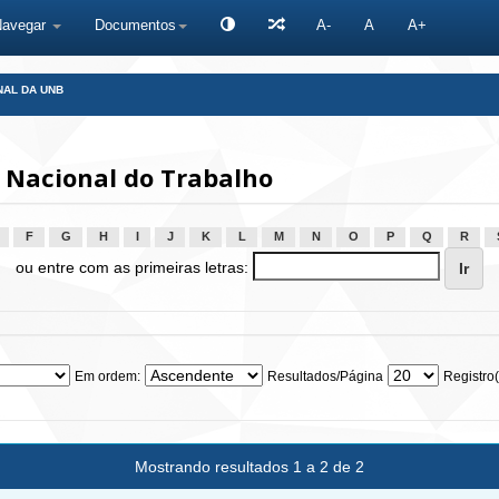
Navegar
Documentos
A-
A
A+
NAL DA UNB
Nacional do Trabalho
F
G
H
I
J
K
L
M
N
O
P
Q
R
ou entre com as primeiras letras:
Em ordem:
Resultados/Página
Registro(
Mostrando resultados 1 a 2 de 2