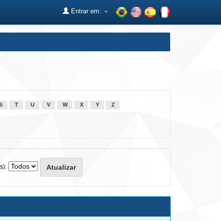
Entrar em:
S
T
U
V
W
X
Y
Z
s):