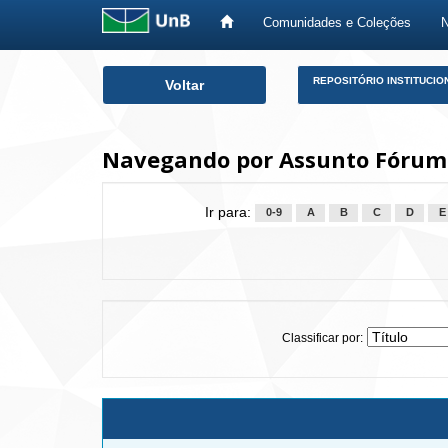
Comunidades e Coleções
Skip
REPOSITÓRIO INSTITUCIO
Voltar
navigation
Navegando por Assunto Fórum 
Ir para:
0-9
A
B
C
D
E
Classificar por: