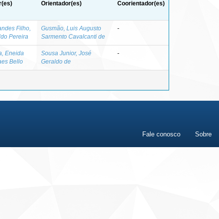
r(es)
Orientador(es)
Coorientador(es)
ndes Filho,
Gusmão, Luis Augusto
-
do Pereira
Sarmento Cavalcanti de
a, Eneida
Sousa Junior, José
-
aes Bello
Geraldo de
Fale conosco
Sobre