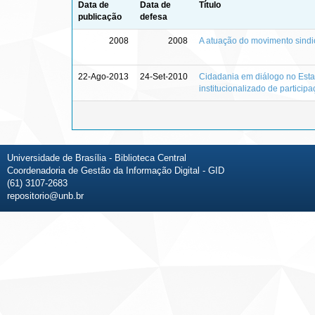
Data de
Data de
Título
publicação
defesa
2008
2008
A atuação do movimento sindi
22-Ago-2013
24-Set-2010
Cidadania em diálogo no Esta
institucionalizado de partici
Universidade de Brasília - Biblioteca Central
Coordenadoria de Gestão da Informação Digital - GID
(61) 3107-2683
repositorio@unb.br