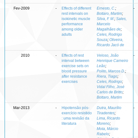
Fev-2009
-
Effects of different
Ernesto, C.
;
-
rest intervals on
Bottaro, Martim
;
isokinetic muscle
Silva, F. M.
;
Sales,
performance
Marcelo
among older
Magalhães de
;
adults
Celes, Rodrigo
Souza
;
Oliveira,
Ricardo Jacó de
2010
-
Effects of rest
Veloso, João
-
interval between
Henrique Carneiro
exercise sets on
Leão
;
blood pressure
Polito, Marcos D.
;
after resistance
Riera, Tiago
;
exercises
Celes, Rodrigo
;
Vidal Filho, José
Carlos de Britto
;
Bottaro, Martim
Mar-2013
-
Hipotensão pós-
Dutra, Maurílio
-
exercício resistido
Tiradentes
;
: uma revisão da
Lima, Ricardo
literatura
Moreno
;
Mota, Márcio
Rabelo
;