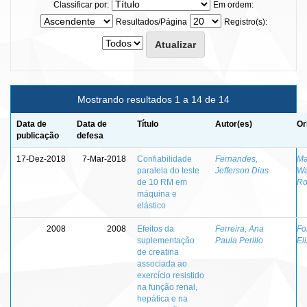
Classificar por:
Em ordem:
Resultados/Página
Registro(s):
Mostrando resultados 1 a 14 de 14
Data de
Data de
Título
Autor(es)
Or
publicação
defesa
17-Dez-2018
7-Mar-2018
Confiabilidade
Fernandes,
Ma
paralela do teste
Jefferson Dias
Wa
de 10 RM em
Ro
máquina e
elástico
2008
2008
Efeitos da
Ferreira, Ana
Fo
suplementação
Paula Perillo
El
de creatina
associada ao
exercício resistido
na função renal,
hepática e na