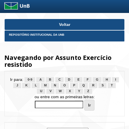
Skip
Voltar
navigation
REPOSITÓRIO INSTITUCIONAL DA UNB
Navegando por Assunto Exercício
resistido
Ir para:
0-9
A
B
C
D
E
F
G
H
I
J
K
L
M
N
O
P
Q
R
S
T
U
V
W
X
Y
Z
ou entre com as primeiras letras: