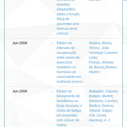
resistido
intradialítico
sobre a função
física de
pacientes com
doença renal
crônica
Jun-2008
-
Efeitos do
Martins, Breno
;
-
intervalo de
Veloso, João
recuperação
Henrique Carneiro
entre séries de
Leão
;
exercícios
França, Jônatas
resistidos no
de Barros
;
Bottaro,
hormônio do
Martim
crescimento em
mulheres jovens
Jun-2006
-
Efeitos do
Battaglini, Claudio
;
-
treinamento de
Bottaro, Martim
;
resistência na
Dennehy, Carolyn
;
força muscular e
Barfoot, Dianne
;
níveis de fadiga
Shields, Edgar
;
em pacientes
Kirk, David
;
com câncer de
Hackney, A. C.
mama