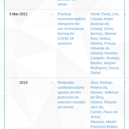
séries
3-Mar-2021
-
Practical
Gentil, Paulo
;
Lira,
-
recommendations
Claudio Andre
relevant to the
Barbosa de
;
use of resistance
Coswig, Victor
;
training for
Barroso, Weimar
COVID-19
Kunz Sebba
;
survivors
Vitorino, Priscila
Valverde de
Oliveira
;
Ramirez-
Campillo, Rodrigo
;
Martins, Wagner
Rodrigues
;
Souza,
Daniel
2010
-
Respostas
Silva, Rodrigo
-
cardiovasculares
Pereira da
;
agudas de três
Novaes, Jefferson
protocolos de
da Silva
;
exercício resistido
Oliveira, Ricardo
em idosas
Jacó de
;
Camilo, Flávio de
Jesus
;
Marques, Martim
Francisco Bottaro