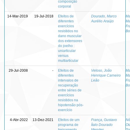
composição
corporal
14-Mar-2019
19-Jul-2018
Efeitos de
Dourado, Marco
Ma
diferentes
Aurélio Araújo
Ma
exercícios
Fr
resistidos no
Bo
dano muscular
dos extensores
do joelho :
uniarticular
versus
multiarticular
29-Jul-2008
-
Efeitos de
Veloso, João
Ma
diferentes
Henrique Carneiro
Ma
intervalos de
Leão
Fr
recuperação
Bo
entre séries de
exercícios
resistidos na
hipotensão pós-
exercício
4-Abr-2022
13-Dez-2021
Efeitos de um
França, Gustavo
Nó
programa de
Ítalo Dourado
Ot
treinamento
Mendes
To