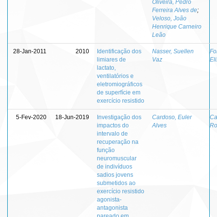
Oliveira, Pedro
Ferreira Alves de
;
Veloso, João
Henrique Carneiro
Leão
28-Jan-2011
2010
Identificação dos
Nasser, Suellen
Fo
limiares de
Vaz
El
lactato,
ventilatórios e
eletromiográficos
de superfície em
exercício resistido
5-Fev-2020
18-Jun-2019
Investigação dos
Cardoso, Euler
Ca
impactos do
Alves
Ro
intervalo de
recuperação na
função
neuromuscular
de indivíduos
sadios jovens
submetidos ao
exercício resistido
agonista-
antagonista
pareado em