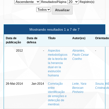
Resultados/Página
Registro(s):
Mostrando resultados 1 a 7 de 7
Data de
Data de
Título
Autor(es)
Orientado
publicação
defesa
2012
-
Aspectos
Abrantes,
-
metodológicos
Paulo Cesar
de la teoría de
Coelho
la herancia
dual en la
evolución
humana
26-Mai-2014
Jan-2014
Correlação
Leite, Yara
Souza, Wâ
entre
Berocan
Cristina d
identificação
Pinheiro
de emoções e
detecção de
mentiras