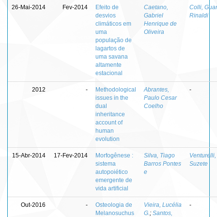
26-Mai-2014
Fev-2014
Efeito de
Caetano,
Colli, Gua
desvios
Gabriel
Rinaldi
climáticos em
Henrique de
uma
Oliveira
população de
lagartos de
uma savana
altamente
estacional
2012
-
Methodological
Abrantes,
-
issues in the
Paulo Cesar
dual
Coelho
inheritance
account of
human
evolution
15-Abr-2014
17-Fev-2014
Morfogênese :
Silva, Tiago
Venturelli,
sistema
Barros Pontes
Suzete
autopoiético
e
emergente de
vida artificial
Out-2016
-
Osteologia de
Vieira, Lucélia
-
Melanosuchus
G.
;
Santos,