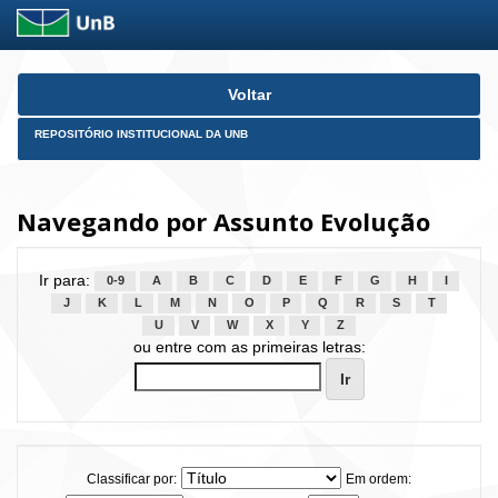
Skip
Voltar
navigation
REPOSITÓRIO INSTITUCIONAL DA UNB
Navegando por Assunto Evolução
Ir para:
0-9
A
B
C
D
E
F
G
H
I
J
K
L
M
N
O
P
Q
R
S
T
U
V
W
X
Y
Z
ou entre com as primeiras letras:
Classificar por:
Em ordem: