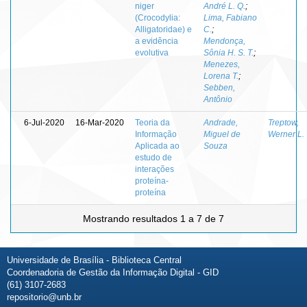
niger
André L. Q.
;
(Crocodylia:
Lima, Fabiano
Alligatoridae) e
C.
;
a evidência
Mendonça,
evolutiva
Sônia H. S. T.
;
Menezes,
Lorena T.
;
Sebben,
Antônio
6-Jul-2020
16-Mar-2020
Teoria da
Andrade,
Treptow,
Informação
Miguel de
Werner L.
Aplicada ao
Souza
estudo de
interações
proteína-
proteína
Mostrando resultados 1 a 7 de 7
Universidade de Brasília - Biblioteca Central
Coordenadoria de Gestão da Informação Digital - GID
(61) 3107-2683
repositorio@unb.br