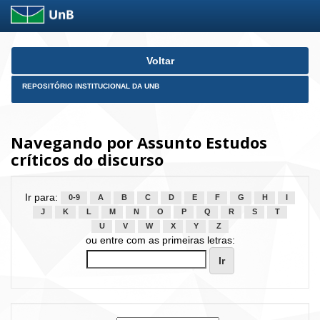
Skip
Voltar
navigation
REPOSITÓRIO INSTITUCIONAL DA UNB
Navegando por Assunto Estudos
críticos do discurso
Ir para:
0-9
A
B
C
D
E
F
G
H
I
J
K
L
M
N
O
P
Q
R
S
T
U
V
W
X
Y
Z
ou entre com as primeiras letras: