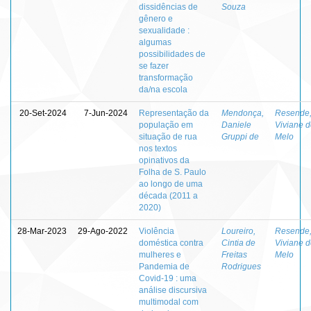
dissidências de
Souza
gênero e
sexualidade :
algumas
possibilidades de
se fazer
transformação
da/na escola
20-Set-2024
7-Jun-2024
Representação da
Mendonça,
Resende
população em
Daniele
Viviane 
situação de rua
Gruppi de
Melo
nos textos
opinativos da
Folha de S. Paulo
ao longo de uma
década (2011 a
2020)
28-Mar-2023
29-Ago-2022
Violência
Loureiro,
Resende
doméstica contra
Cintia de
Viviane 
mulheres e
Freitas
Melo
Pandemia de
Rodrigues
Covid-19 : uma
análise discursiva
multimodal com