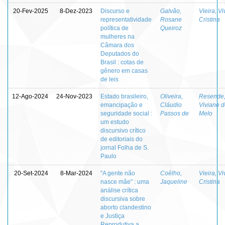
20-Fev-2025
8-Dez-2023
Discurso e
Galvão,
Vieira, V
representatividade
Rosane
Cristina
política de
Queiroz
mulheres na
Câmara dos
Deputados do
Brasil : cotas de
gênero em casas
de leis
12-Ago-2024
24-Nov-2023
Estado brasileiro,
Oliveira,
Resende
emancipação e
Cláudio
Viviane 
seguridade social :
Passos de
Melo
um estudo
discursivo crítico
de editoriais do
jornal Folha de S.
Paulo
20-Set-2024
8-Mar-2024
"A gente não
Coêlho,
Vieira, V
nasce mãe" : uma
Jaqueline
Cristina
análise crítica
discursiva sobre
aborto clandestino
e Justiça
Reprodutiva a