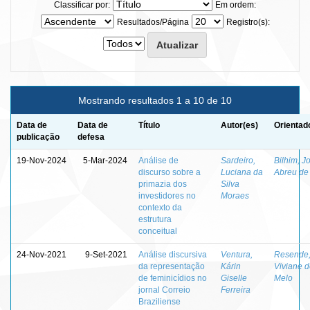
Classificar por:
Em ordem:
Resultados/Página
Registro(s):
Mostrando resultados 1 a 10 de 10
Data de
Data de
Título
Autor(es)
Orientad
publicação
defesa
19-Nov-2024
5-Mar-2024
Análise de
Sardeiro,
Bilhim, J
discurso sobre a
Luciana da
Abreu de
primazia dos
Silva
investidores no
Moraes
contexto da
estrutura
conceitual
24-Nov-2021
9-Set-2021
Análise discursiva
Ventura,
Resende
da representação
Kárin
Viviane 
de feminicídios no
Giselle
Melo
jornal Correio
Ferreira
Braziliense