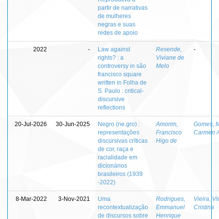
partir de narrativas
de mulheres
negras e suas
redes de apoio
2022
-
Law against
Resende,
-
rights? : a
Viviane de
controversy in são
Melo
francisco square
written in Folha de
S. Paulo : critical-
discursive
reflections
20-Jul-2026
30-Jun-2025
Negro (ne.gro) :
Amorim,
Gomes, M
representações
Francisco
Carmen A
discursivas críticas
Higo de
de cor, raça e
racialidade em
dicionários
brasileiros (1939
-2022)
8-Mar-2022
3-Nov-2021
Uma
Rodrigues,
Vieira, V
recontextualização
Emmanuel
Cristina
de discursos sobre
Henrique