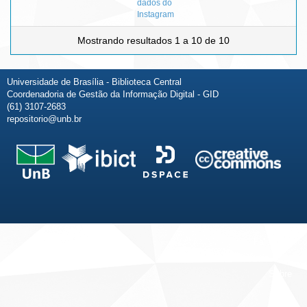
dados do
Instagram
Mostrando resultados 1 a 10 de 10
Universidade de Brasília - Biblioteca Central
Coordenadoria de Gestão da Informação Digital - GID
(61) 3107-2683
repositorio@unb.br
Fale conosco
Sobre