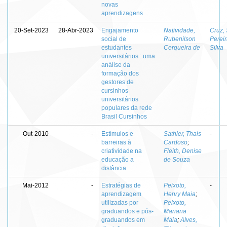
novas
aprendizagens
20-Set-2023
28-Abr-2023
Engajamento
Natividade,
Cruz, 
social de
Rubenilson
Perei
estudantes
Cerqueira de
Silva
universitários : uma
análise da
formação dos
gestores de
cursinhos
universitários
populares da rede
Brasil Cursinhos
Out-2010
-
Estímulos e
Sathler, Thais
-
barreiras à
Cardoso
;
criatividade na
Fleith, Denise
educação a
de Souza
distância
Mai-2012
-
Estratégias de
Peixoto,
-
aprendizagem
Henry Maia
;
utilizadas por
Peixoto,
graduandos e pós-
Mariana
graduandos em
Maia
;
Alves,