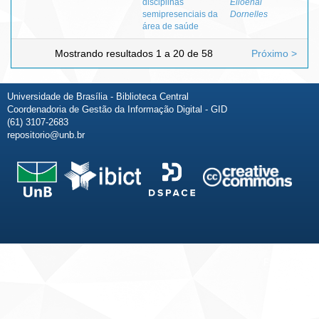
disciplinas
Elioenai
semipresenciais da
Dornelles
área de saúde
Mostrando resultados 1 a 20 de 58
Próximo >
Universidade de Brasília - Biblioteca Central
Coordenadoria de Gestão da Informação Digital - GID
(61) 3107-2683
repositorio@unb.br
Fale conosco
Sobre