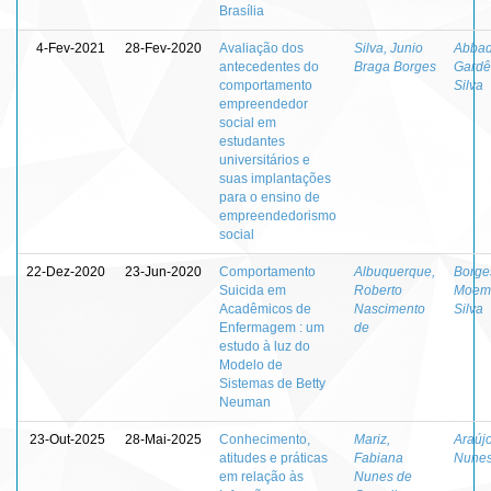
Brasília
4-Fev-2021
28-Fev-2020
Avaliação dos
Silva, Junio
Abbad
antecedentes do
Braga Borges
Gardê
comportamento
Silva
empreendedor
social em
estudantes
universitários e
suas implantações
para o ensino de
empreendedorismo
social
22-Dez-2020
23-Jun-2020
Comportamento
Albuquerque,
Borge
Suicida em
Roberto
Moem
Acadêmicos de
Nascimento
Silva
Enfermagem : um
de
estudo à luz do
Modelo de
Sistemas de Betty
Neuman
23-Out-2025
28-Mai-2025
Conhecimento,
Mariz,
Araújo
atitudes e práticas
Fabiana
Nunes
em relação às
Nunes de