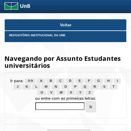
Skip
Voltar
navigation
REPOSITÓRIO INSTITUCIONAL DA UNB
Navegando por Assunto Estudantes
universitários
Ir para:
0-9
A
B
C
D
E
F
G
H
I
J
K
L
M
N
O
P
Q
R
S
T
U
V
W
X
Y
Z
ou entre com as primeiras letras: