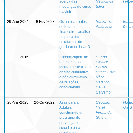
acerca das
Newton da
Felip
mudanças de curso
Silva
na UnB
29-Ago-2024
9-Fev-2023
Os antecedentes
Souza, Yuri
Botelh
do letramento
Antônio de
Ducin
financeiro : análise
empírica dos
estudantes de
graduação da UnB
2016
-
Aprendizagem de
Hanna,
-
rudimentos de
Elenice
leitura musical com
Seixas
;
ensino cumulativo
Huber, Erick
e não cumulativo
Rôso
;
de relações
Natalino,
condicionais
Paula
Carvalho
28-Mar-2023
20-Out-2022
Asas para a
Cecchin,
Murta,
Adultez :
Hareli
Giardi
construindo um
Fernanda
programa de
Garcia
prevenção do
suicídio para
estudantes