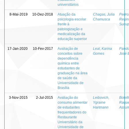
universitários
8-Mai-2019
10-Dez-2018
Atuação da
Chagas, Julia
Pedro
psicologia escolar
Chamusca
Regin
frente à
Sucup
patologização e
medicalização da
educação superior
17-Jan-2020
10-Fev-2017
Avaliação de
Leal, Karina
Pando
conceitos sobre
Gomes
José 
dependência
química entre
estudantes de
graduação na área
de saúde da
Universidade de
Brasília
3-Nov-2015
2-Jul-2015
Avaliação do
Leibovich,
Botelh
consumo alimentar
Ygraine
Raque
de estudantes
Hartmann
Assun
frequentadores do
Restaurante
Universitário da
Universidade de