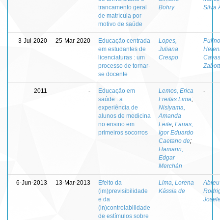
trancamento geral
Bohry
Silva 
de matrícula por
motivo de saúde
3-Jul-2020
25-Mar-2020
Educação centrada
Lopes,
Pulino
em estudantes de
Juliana
Helen
licenciaturas : um
Crespo
Cavas
processo de tornar-
Zabot
se docente
2011
-
Educação em
Lemos, Erica
-
saúde : a
Freitas Lima
;
experiência de
Nisiyama,
alunos de medicina
Amanda
no ensino em
Leite
;
Farias,
primeiros socorros
Igor Eduardo
Caetano de
;
Hamann,
Edgar
Merchán
6-Jun-2013
13-Mar-2013
Efeito da
Lima, Lorena
Abreu
(im)previsibilidade
Kássia de
Rodri
e da
Josel
(in)controlabilidade
de estímulos sobre