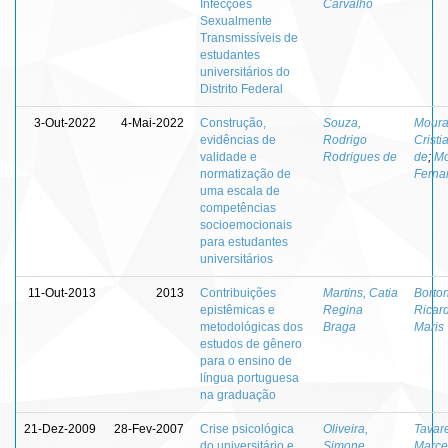
Infecções
Carvalho
Sexualmente
Transmissíveis de
estudantes
universitários do
Distrito Federal
3-Out-2022
4-Mai-2022
Construção,
Souza,
Moura
evidências de
Rodrigo
Cristi
validade e
Rodrigues de
de
;
Mo
normatização de
Ferna
uma escala de
competências
socioemocionais
para estudantes
universitários
11-Out-2013
2013
Contribuições
Martins, Catia
Borton
epistêmicas e
Regina
Ricard
metodológicas dos
Braga
Maris
estudos de gênero
para o ensino de
língua portuguesa
na graduação
21-Dez-2009
28-Fev-2007
Crise psicológica
Oliveira,
Tavar
do universitário e
Simone
Marce