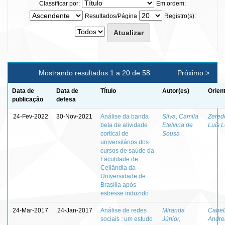
Classificar por:
Em ordem:
Resultados/Página
Registro(s):
Mostrando resultados 1 a 20 de 58
Próximo >
Data de
Data de
Título
Autor(es)
Orien
publicação
defesa
24-Fev-2022
30-Nov-2021
Análise da banda
Silva, Camila
Zered
beta de atividade
Etelvina de
Luís 
cortical de
Sousa
universitários dos
cursos de saúde da
Faculdade de
Ceilândia da
Universidade de
Brasília após
estresse induzido
24-Mar-2017
24-Jan-2017
Análise de redes
Miranda
Cabel
sociais : um estudo
Júnior,
Andre