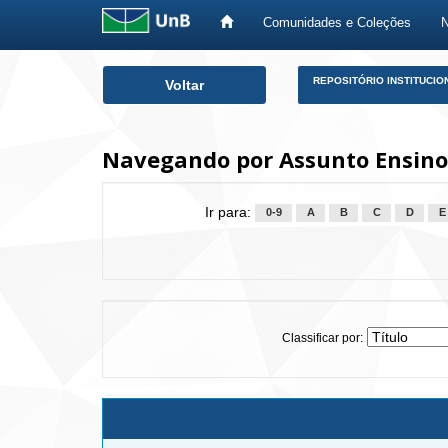
Comunidades e Coleções
Skip
REPOSITÓRIO INSTITUCIO
Voltar
navigation
Navegando por Assunto Ensino 
Ir para:
0-9
A
B
C
D
E
Classificar por: