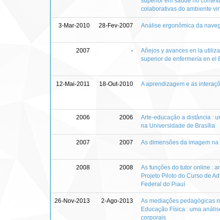
superior em saúde no context
colaborativas do ambiente 
3-Mar-2010
28-Fev-2007
Análise ergonômica da navega
2007
-
Añejos y avances en la utiliz
superior de enfermería en el 
12-Mai-2011
18-Out-2010
A aprendizagem e as interaçõ
2006
2006
Arte-educação a distância : 
na Universidade de Brasília
2007
2007
As dimensões da imagem na re
2008
2008
As funções do tutor online : a
Projeto Piloto do Curso de A
Federal do Piauí
26-Nov-2013
2-Ago-2013
As mediações pedagógicas na
Educação Física : uma análise
corporais