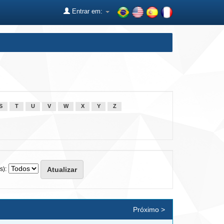
Entrar em:
S
T
U
V
W
X
Y
Z
s):
Próximo >