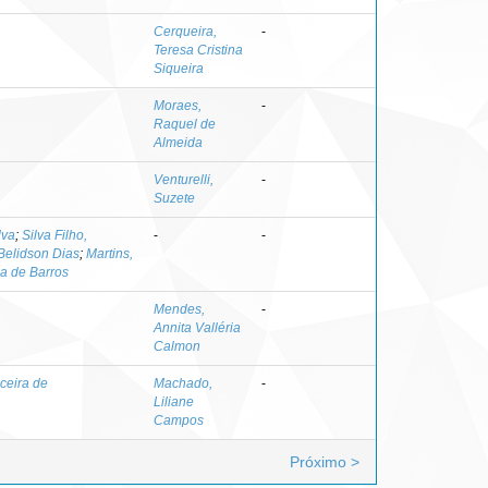
Cerqueira,
-
Teresa Cristina
Siqueira
Moraes,
-
Raquel de
Almeida
Venturelli,
-
Suzete
lva
;
Silva Filho,
-
-
 Belidson Dias
;
Martins,
a de Barros
Mendes,
-
Annita Valléria
Calmon
ceira de
Machado,
-
Liliane
Campos
Próximo >