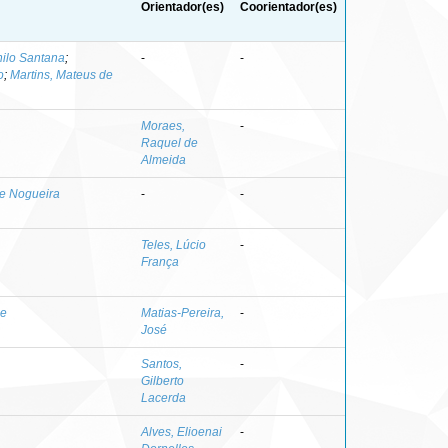
Orientador(es)
Coorientador(es)
nilo Santana
;
-
-
o
;
Martins, Mateus de
Moraes,
-
Raquel de
Almeida
ne Nogueira
-
-
Teles, Lúcio
-
França
de
Matias-Pereira,
-
José
Santos,
-
Gilberto
Lacerda
Alves, Elioenai
-