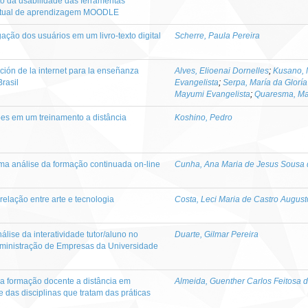
o da usabilidade das ferramentas
virtual de aprendizagem MOODLE
ção dos usuários em um livro-texto digital
Scherre, Paula Pereira
ación de la internet para la enseñanza
Alves, Elioenai Dornelles
;
Kusano, 
Brasil
Evangelista
;
Serpa, María da Glorí
Mayumi Evangelista
;
Quaresma, Ma
es em um treinamento a distância
Koshino, Pedro
uma análise da formação continuada on-line
Cunha, Ana Maria de Jesus Sousa 
lação entre arte e tecnologia
Costa, Leci Maria de Castro August
nálise da interatividade tutor/aluno no
Duarte, Gilmar Pereira
dministração de Empresas da Universidade
 formação docente a distância em
Almeida, Guenther Carlos Feitosa 
 das disciplinas que tratam das práticas