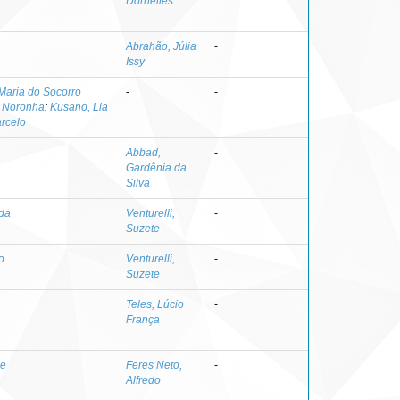
Dornelles
Abrahão, Júlia
-
Issy
Maria do Socorro
-
-
a Noronha
;
Kusano, Lia
rcelo
Abbad,
-
Gardênia da
Silva
da
Venturelli,
-
Suzete
o
Venturelli,
-
Suzete
Teles, Lúcio
-
França
de
Feres Neto,
-
Alfredo