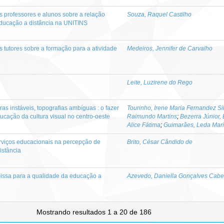
s professores e alunos sobre a relação
Souza, Raquel Castilho
ducação a distância na UNITINS
s tutores sobre a formação para a atividade
Medeiros, Jennifer de Carvalho
Leite, Luzirene do Rego
rras instáveis, topografias ambíguas : o fazer
Tourinho, Irene Maria Fernandez Si
cação da cultura visual no centro-oeste
Raimundo Martins
;
Bezerra Júnior,
Alice Fátima
;
Guimarães, Leda Mari
rviços educacionais na percepção de
Brito, César Cândido de
istância
missa para a qualidade da educação a
Azevedo, Daniella Gonçalves Cabe
Mostrando resultados 1 a 20 de 186