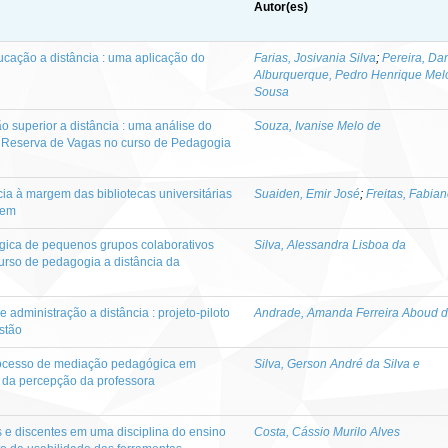
Autor(es)
cação a distância : uma aplicação do
Farias, Josivania Silva
;
Pereira, Da
Alburquerque, Pedro Henrique Mel
Sousa
o superior a distância : uma análise do
Souza, Ivanise Melo de
e Reserva de Vagas no curso de Pedagogia
ia à margem das bibliotecas universitárias
Suaiden, Emir José
;
Freitas, Fabia
uem
ógica de pequenos grupos colaborativos
Silva, Alessandra Lisboa da
curso de pedagogia a distância da
 administração a distância : projeto-piloto
Andrade, Amanda Ferreira Aboud 
stão
rocesso de mediação pedagógica em
Silva, Gerson André da Silva e
r da percepção da professora
s e discentes em uma disciplina do ensino
Costa, Cássio Murilo Alves