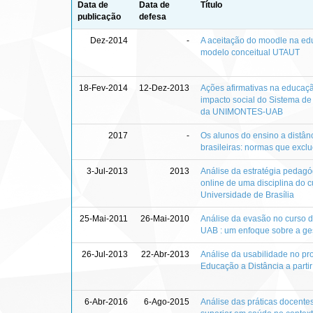
Data de
Data de
Título
publicação
defesa
Dez-2014
-
A aceitação do moodle na edu
modelo conceitual UTAUT
18-Fev-2014
12-Dez-2013
Ações afirmativas na educaçã
impacto social do Sistema d
da UNIMONTES-UAB
2017
-
Os alunos do ensino a distânc
brasileiras: normas que excl
3-Jul-2013
2013
Análise da estratégia pedag
online de uma disciplina do 
Universidade de Brasília
25-Mai-2011
26-Mai-2010
Análise da evasão no curso de
UAB : um enfoque sobre a ge
26-Jul-2013
22-Abr-2013
Análise da usabilidade no p
Educação a Distância a parti
6-Abr-2016
6-Ago-2015
Análise das práticas docente