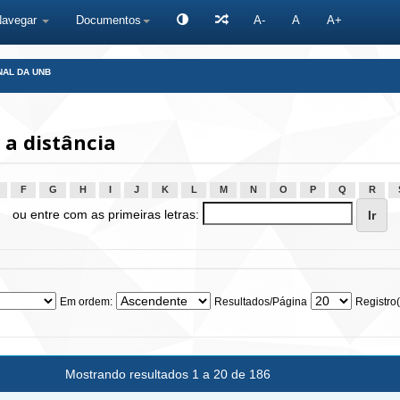
Navegar
Documentos
A-
A
A+
NAL DA UNB
a distância
F
G
H
I
J
K
L
M
N
O
P
Q
R
ou entre com as primeiras letras:
Em ordem:
Resultados/Página
Registro(
Mostrando resultados 1 a 20 de 186