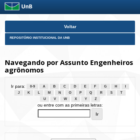
Skip
Voltar
navigation
REPOSITÓRIO INSTITUCIONAL DA UNB
Navegando por Assunto Engenheiros
agrônomos
Ir para:
0-9
A
B
C
D
E
F
G
H
I
J
K
L
M
N
O
P
Q
R
S
T
U
V
W
X
Y
Z
ou entre com as primeiras letras: