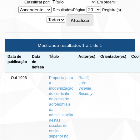
Classificar por:
Em ordem:
Resultados/Página
Registro(s):
Mostrando resultados 1 a 1 de 1
Data de
Data
Título
Autor(es)
Orientador(es)
Coor
publicação
de
defesa
Out-1996
-
Proposta para
Gentil,
-
-
a
Luiz
modernização
Vicente
do currículo
Bocorny
do curso de
agronomia e
da
administração
destas
escolas de
ensino
superior no