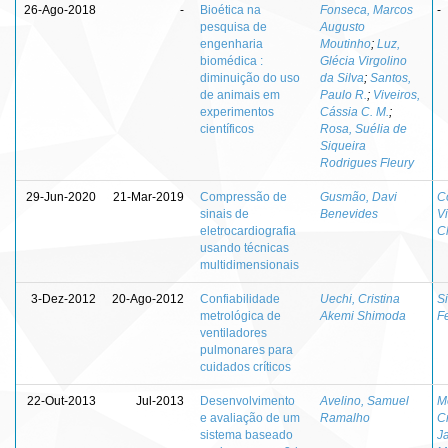
26-Ago-2018
-
Bioética na
Fonseca, Marcos
-
pesquisa de
Augusto
engenharia
Moutinho
;
Luz,
biomédica :
Glécia Virgolino
diminuição do uso
da Silva
;
Santos,
de animais em
Paulo R.
;
Viveiros,
experimentos
Cássia C. M.
;
científicos
Rosa, Suélia de
Siqueira
Rodrigues Fleury
29-Jun-2020
21-Mar-2019
Compressão de
Gusmão, Davi
C
sinais de
Benevides
Vi
eletrocardiografia
C
usando técnicas
multidimensionais
3-Dez-2012
20-Ago-2012
Confiabilidade
Uechi, Cristina
Si
metrológica de
Akemi Shimoda
Fe
ventiladores
pulmonares para
cuidados críticos
22-Out-2013
Jul-2013
Desenvolvimento
Avelino, Samuel
M
e avaliação de um
Ramalho
Cr
sistema baseado
J