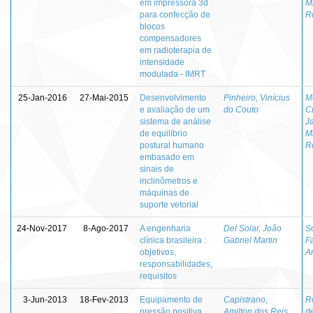
em impressora 3d
M
para confecção de
R
blocos
compensadores
em radioterapia de
intensidade
modulada - IMRT
25-Jan-2016
27-Mai-2015
Desenvolvimento
Pinheiro, Vinícius
M
e avaliação de um
do Couto
Cr
sistema de análise
J
de equilíbrio
M
postural humano
R
embasado em
sinais de
inclinômetros e
máquinas de
suporte vetorial
24-Nov-2017
8-Ago-2017
A engenharia
Del Solar, João
S
clínica brasileira :
Gabriel Martin
F
objetivos,
A
responsabilidades,
requisitos
3-Jun-2013
18-Fev-2013
Equipamento de
Capistrano,
R
pressão positiva
Amilton dos Reis
d