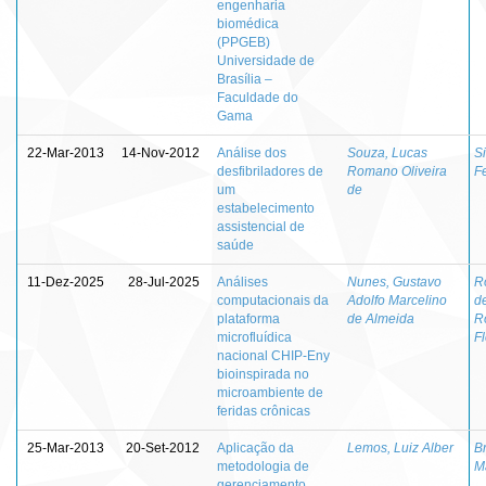
engenharia
biomédica
(PPGEB)
Universidade de
Brasília –
Faculdade do
Gama
22-Mar-2013
14-Nov-2012
Análise dos
Souza, Lucas
Si
desfibriladores de
Romano Oliveira
Fe
um
de
estabelecimento
assistencial de
saúde
11-Dez-2025
28-Jul-2025
Análises
Nunes, Gustavo
R
computacionais da
Adolfo Marcelino
d
plataforma
de Almeida
R
microfluídica
F
nacional CHIP-Eny
bioinspirada no
microambiente de
feridas crônicas
25-Mar-2013
20-Set-2012
Aplicação da
Lemos, Luiz Alber
Br
metodologia de
M
gerenciamento