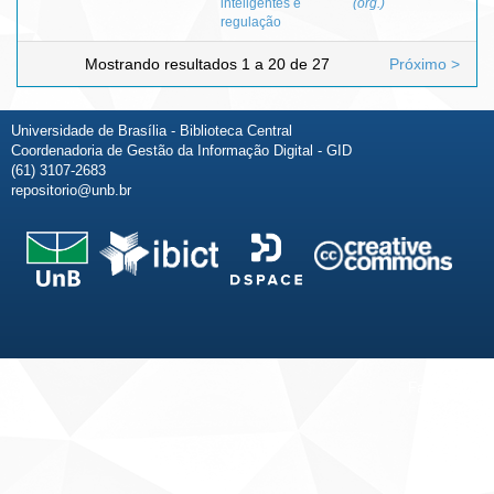
inteligentes e
(org.)
regulação
Mostrando resultados 1 a 20 de 27
Próximo >
Universidade de Brasília - Biblioteca Central
Coordenadoria de Gestão da Informação Digital - GID
(61) 3107-2683
repositorio@unb.br
Fale conosco
Sobre