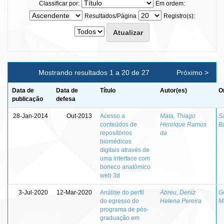
Classificar por:
Em ordem:
Resultados/Página
Registro(s):
Mostrando resultados 1 a 20 de 27
Próximo >
Data de
Data de
Título
Autor(es)
O
publicação
defesa
28-Jan-2014
Out-2013
Acesso a
Mata, Thiago
S
conteúdos de
Henrique Ramos
B
repositórios
da
biomédicos
digitais através de
uma interface com
boneco anatômico
web 3d
3-Jul-2020
12-Mar-2020
Análise do perfil
Abreu, Deniz
G
do egresso do
Helena Pereira
M
programa de pós-
graduação em