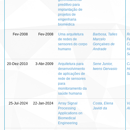
preditivo para
implantação de
projetos de
engenharia
biomédica
Fev-2008
Fev-2008
Uma arquitetura
Barbosa, Talles
R
de redes de
Marcelo
Fe
sensores do corpo
Gonçalves de
C
humano
Andrade
H
S
20-Dez-2010
3-Abr-2009
Arquitetura para
Sene Junior,
C
desenvolvimento
Iwens Gervasio
H
de aplicações de
S
rede de sensores
para
monitoramento da
saúde humana
25-Jul-2024
22-Jan-2024
Array Signal
Costa, Elena
V
Processing
Javidi da
A
Applications on
Biomedical
Engineering