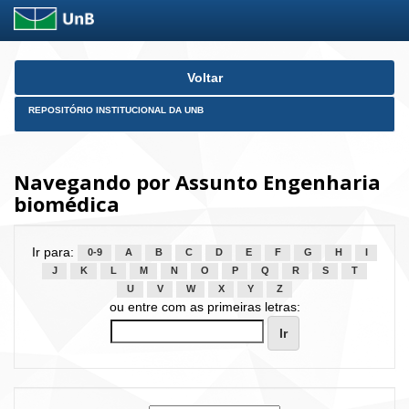
Skip
Voltar
navigation
REPOSITÓRIO INSTITUCIONAL DA UNB
Navegando por Assunto Engenharia
biomédica
Ir para:
0-9
A
B
C
D
E
F
G
H
I
J
K
L
M
N
O
P
Q
R
S
T
U
V
W
X
Y
Z
ou entre com as primeiras letras: