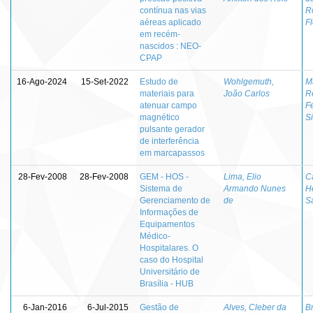
contínua nas vias
R
aéreas aplicado
F
em recém-
nascidos : NEO-
CPAP
16-Ago-2024
15-Set-2022
Estudo de
Wohlgemuth,
M
materiais para
João Carlos
R
atenuar campo
F
magnético
Si
pulsante gerador
de interferência
em marcapassos
28-Fev-2008
28-Fev-2008
GEM - HOS -
Lima, Elio
C
Sistema de
Armando Nunes
H
Gerenciamento de
de
S
Informações de
Equipamentos
Médico-
Hospitalares. O
caso do Hospital
Universitário de
Brasília - HUB
6-Jan-2016
6-Jul-2015
Gestão de
Alves, Cleber da
Br