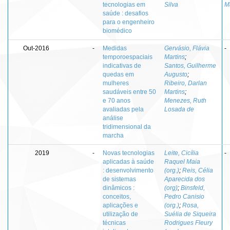
tecnologias em
Silva
M
saúde : desafios
para o engenheiro
biomédico
Out-2016
-
Medidas
Gervásio, Flávia
-
temporoespaciais
Martins
;
indicativas de
Santos, Guilherme
quedas em
Augusto
;
mulheres
Ribeiro, Darlan
saudáveis entre 50
Martins
;
e 70 anos
Menezes, Ruth
avaliadas pela
Losada de
análise
tridimensional da
marcha
2019
-
Novas tecnologias
Leite, Cicília
-
aplicadas à saúde
Raquel Maia
: desenvolvimento
(org.)
;
Reis, Célia
de sistemas
Aparecida dos
dinâmicos :
(org)
;
Binsfeld,
conceitos,
Pedro Canisio
aplicações e
(org.)
;
Rosa,
utilização de
Suélia de Siqueira
técnicas
Rodrigues Fleury