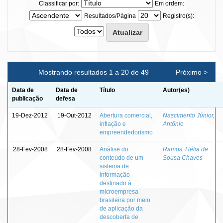
Classificar por:
Em ordem:
Resultados/Página
Registro(s):
Mostrando resultados 1 a 20 de 49
Próximo >
Data de
Data de
Título
Autor(es)
publicação
defesa
19-Dez-2012
19-Out-2012
Abertura comercial,
Nascimento Júnior,
inflação e
Antônio
empreendedorismo
28-Fev-2008
28-Fev-2008
Análise do
Ramos, Hélia de
conteúdo de um
Sousa Chaves
sistema de
informação
destinado à
microempresa
brasileira por meio
de aplicação da
descoberta de