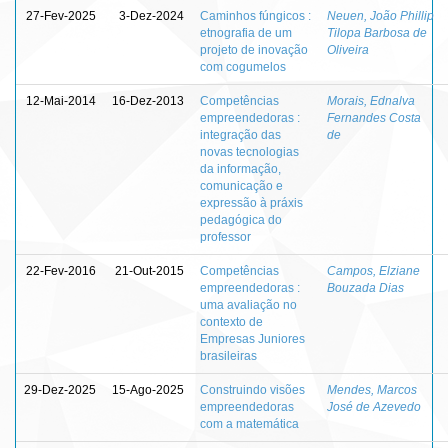
27-Fev-2025
3-Dez-2024
Caminhos fúngicos :
Neuen, João Phillip
etnografia de um
Tilopa Barbosa de
projeto de inovação
Oliveira
com cogumelos
12-Mai-2014
16-Dez-2013
Competências
Morais, Ednalva
empreendedoras :
Fernandes Costa
integração das
de
novas tecnologias
da informação,
comunicação e
expressão à práxis
pedagógica do
professor
22-Fev-2016
21-Out-2015
Competências
Campos, Elziane
empreendedoras :
Bouzada Dias
uma avaliação no
contexto de
Empresas Juniores
brasileiras
29-Dez-2025
15-Ago-2025
Construindo visões
Mendes, Marcos
empreendedoras
José de Azevedo
com a matemática