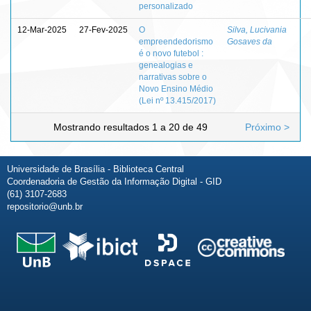
personalizado
12-Mar-2025
27-Fev-2025
O
Silva, Lucivania
empreendedorismo
Gosaves da
é o novo futebol :
genealogias e
narrativas sobre o
Novo Ensino Médio
(Lei nº 13.415/2017)
Mostrando resultados 1 a 20 de 49
Próximo >
Universidade de Brasília - Biblioteca Central
Coordenadoria de Gestão da Informação Digital - GID
(61) 3107-2683
repositorio@unb.br