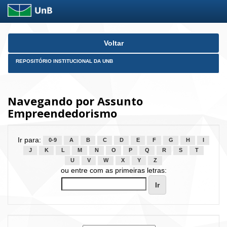
Skip
Voltar
navigation
REPOSITÓRIO INSTITUCIONAL DA UNB
Navegando por Assunto
Empreendedorismo
Ir para:
0-9
A
B
C
D
E
F
G
H
I
J
K
L
M
N
O
P
Q
R
S
T
U
V
W
X
Y
Z
ou entre com as primeiras letras: