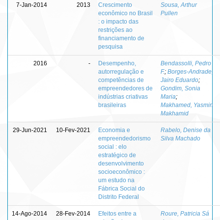
7-Jan-2014
2013
Crescimento
Sousa, Arthur
econômico no Brasil
Pullen
: o impacto das
restrições ao
financiamento de
pesquisa
2016
-
Desempenho,
Bendassolli, Pedro
autorregulação e
F.
;
Borges-Andrade,
competências de
Jairo Eduardo
;
empreendedores de
Gondim, Sonia
indústrias criativas
Maria
;
brasileiras
Makhamed, Yasmin
Makhamid
29-Jun-2021
10-Fev-2021
Economia e
Rabelo, Denise da
empreendedorismo
Silva Machado
social : elo
estratégico de
desenvolvimento
socioeconômico :
um estudo na
Fábrica Social do
Distrito Federal
14-Ago-2014
28-Fev-2014
Efeitos entre a
Roure, Patricia Sá