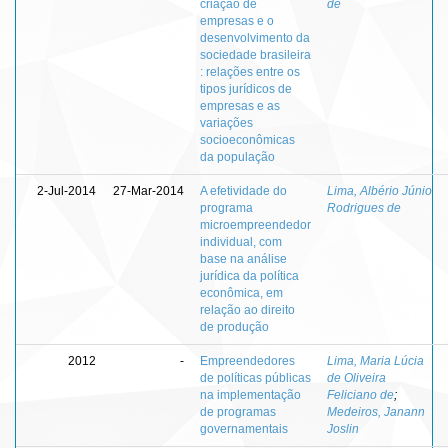
criação de
de
empresas e o
desenvolvimento da
sociedade brasileira
: relações entre os
tipos jurídicos de
empresas e as
variações
socioeconômicas
da população
2-Jul-2014
27-Mar-2014
A efetividade do
Lima, Albério Júnio
programa
Rodrigues de
microempreendedor
individual, com
base na análise
jurídica da política
econômica, em
relação ao direito
de produção
2012
-
Empreendedores
Lima, Maria Lúcia
de políticas públicas
de Oliveira
na implementação
Feliciano de
;
de programas
Medeiros, Janann
governamentais
Joslin