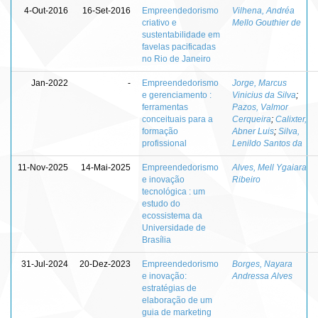
4-Out-2016
16-Set-2016
Empreendedorismo
Vilhena, Andréa
criativo e
Mello Gouthier de
sustentabilidade em
favelas pacificadas
no Rio de Janeiro
Jan-2022
-
Empreendedorismo
Jorge, Marcus
e gerenciamento :
Vinicius da Silva
;
ferramentas
Pazos, Valmor
conceituais para a
Cerqueira
;
Calixter,
formação
Abner Luis
;
Silva,
profissional
Lenildo Santos da
11-Nov-2025
14-Mai-2025
Empreendedorismo
Alves, Mell Ygaiara
e inovação
Ribeiro
tecnológica : um
estudo do
ecossistema da
Universidade de
Brasília
31-Jul-2024
20-Dez-2023
Empreendedorismo
Borges, Nayara
e inovação:
Andressa Alves
estratégias de
elaboração de um
guia de marketing