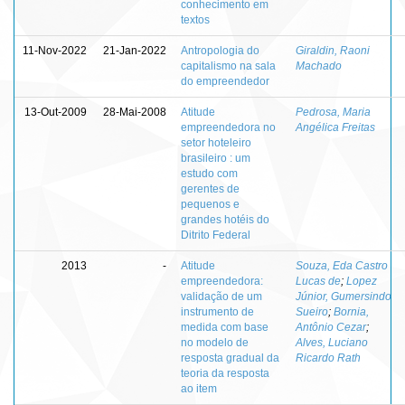
conhecimento em
textos
11-Nov-2022
21-Jan-2022
Antropologia do
Giraldin, Raoni
capitalismo na sala
Machado
do empreendedor
13-Out-2009
28-Mai-2008
Atitude
Pedrosa, Maria
empreendedora no
Angélica Freitas
setor hoteleiro
brasileiro : um
estudo com
gerentes de
pequenos e
grandes hotéis do
Ditrito Federal
2013
-
Atitude
Souza, Eda Castro
empreendedora:
Lucas de
;
Lopez
validação de um
Júnior, Gumersindo
instrumento de
Sueiro
;
Bornia,
medida com base
Antônio Cezar
;
no modelo de
Alves, Luciano
resposta gradual da
Ricardo Rath
teoria da resposta
ao item