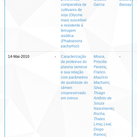
comparativa de
Garcia
Bassay
cultivares de
soja (Glycine
max) suscetível
e resistente à
ferrugem
asiática
(Phakopsora
pachyrhizi)
14-Mai-2010
-
Caracterização
Moura,
-
de proteínas do
Priscilla
plasma seminal
Pereira
;
e sua relação
Franco,
com parâmetros
Maurício
de qualidade do
Machaim
;
sêmen
Silva,
criopreservado
Thiago
em ovinos
Antônio de
Souza
Nascimento
;
Rocha,
Thales
Lima
;
Leal,
Diogo
Ramos
;