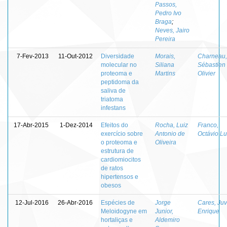
Passos,
Pedro Ivo
Braga
;
Neves, Jairo
Pereira
7-Fev-2013
11-Out-2012
Diversidade
Morais,
Charneau,
molecular no
Siliana
Sébastien
proteoma e
Martins
Olivier
peptidoma da
saliva de
triatoma
infestans
17-Abr-2015
1-Dez-2014
Efeitos do
Rocha, Luiz
Franco,
exercício sobre
Antonio de
Octávio Lu
o proteoma e
Oliveira
estrutura de
cardiomiocitos
de ratos
hipertensos e
obesos
12-Jul-2016
26-Abr-2016
Espécies de
Jorge
Cares, Juv
Meloidogyne em
Junior,
Enrique
hortaliças e
Aldemiro