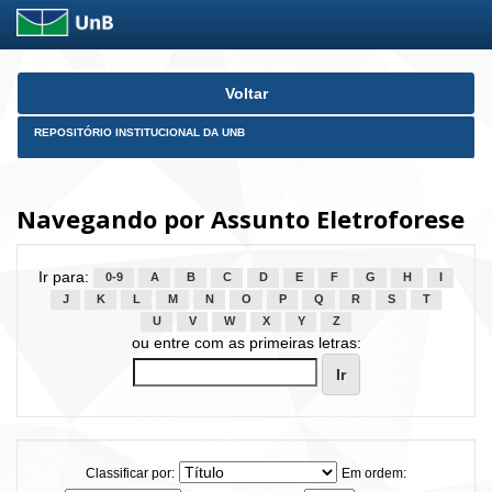
Skip
Voltar
navigation
REPOSITÓRIO INSTITUCIONAL DA UNB
Navegando por Assunto Eletroforese
Ir para:
0-9
A
B
C
D
E
F
G
H
I
J
K
L
M
N
O
P
Q
R
S
T
U
V
W
X
Y
Z
ou entre com as primeiras letras:
Classificar por:
Em ordem: