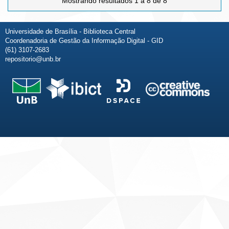
Mostrando resultados 1 a 8 de 8
Universidade de Brasília - Biblioteca Central
Coordenadoria de Gestão da Informação Digital - GID
(61) 3107-2683
repositorio@unb.br
Fale conosco
Sobre