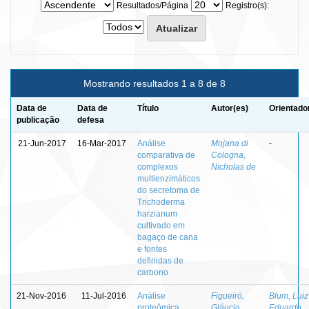
Resultados/Página
Registro(s):
Mostrando resultados 1 a 8 de 8
Data de
Data de
Título
Autor(es)
Orientado
publicação
defesa
21-Jun-2017
16-Mar-2017
Análise
Mojana di
-
comparativa de
Cologna,
complexos
Nicholas de
multienzimáticos
do secretoma de
Trichoderma
harzianum
cultivado em
bagaço de cana
e fontes
definidas de
carbono
21-Nov-2016
11-Jul-2016
Análise
Figueiró,
Blum, Luiz
proteômica
Gláucia
Eduardo