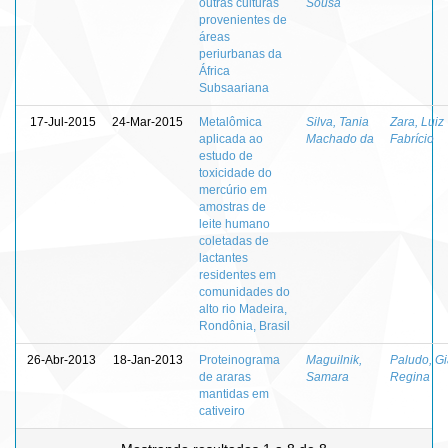
outras culturas
Sousa
provenientes de
áreas
periurbanas da
África
Subsaariana
17-Jul-2015
24-Mar-2015
Metalômica
Silva, Tania
Zara, Luiz
aplicada ao
Machado da
Fabrício
estudo de
toxicidade do
mercúrio em
amostras de
leite humano
coletadas de
lactantes
residentes em
comunidades do
alto rio Madeira,
Rondônia, Brasil
26-Abr-2013
18-Jan-2013
Proteinograma
Maguilnik,
Paludo, G
de araras
Samara
Regina
mantidas em
cativeiro