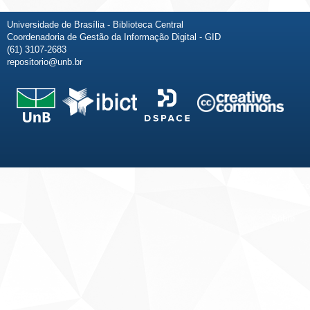
Universidade de Brasília - Biblioteca Central
Coordenadoria de Gestão da Informação Digital - GID
(61) 3107-2683
repositorio@unb.br
Fale conosco
Sobre