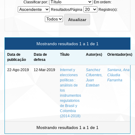
Classificar por:
Em ordem:
Resultados/Página
Registro(s):
Mostrando resultados 1 a 1 de 1
Data de
Data de
Título
Autor(es)
Orientador(es)
publicação
defesa
22-Ago-2019
12-Mar-2019
Internet y
Sanchez
Santana, Ana
elecciones
Cifuentes,
Cláudia
políticas :
Juan
Farranha
análisis de
Esteban
los
instrumentos
regulatorios
de Brasil y
Colombia
(2014-2018)
Mostrando resultados 1 a 1 de 1