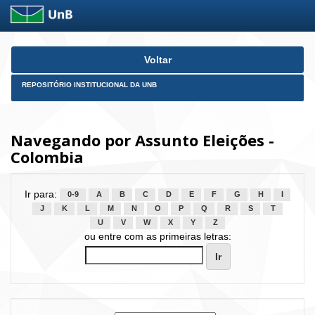
Skip
Voltar
navigation
REPOSITÓRIO INSTITUCIONAL DA UNB
Navegando por Assunto Eleições -
Colombia
Ir para:
0-9
A
B
C
D
E
F
G
H
I
J
K
L
M
N
O
P
Q
R
S
T
U
V
W
X
Y
Z
ou entre com as primeiras letras: