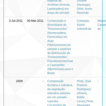
espécie de
Viviane
Arctiidae (Insecta,
Gianluppi
;
Lepidoptera) em
Diniz, Ivone
áreas de cerrado
Rezende
3-Jul-2011
30-Mar-2011
Composição e
Camargo,
Morais
diversidade de
Karen
Casta
“Poneromorfas”
Schmidt de
de
(Hymenoptera,
Formicidae) em
duas
Fitofisionomias de
cerrado e padrões
de distribuição de
“Poneromorfas”,
Pseudomyrmecinae
e Cephalotini
(Myrmicinae) para o
Brasil
2009
-
Composição
Pinto, José
-
florística e estrutura
Roberto
da vegetação
Rodrigues
;
arbustivo-arbórea
Oliveira,
em um cerrado
Eddie
rupestre,
Lenza
;
Pinto,
Cocalzinho de
Alexandre