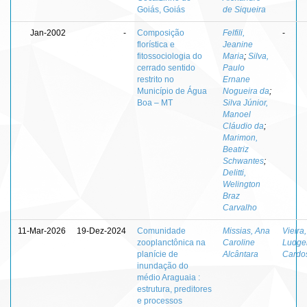
Goiás, Goiás
de Siqueira
Jan-2002
-
Composição
Felfili,
-
florística e
Jeanine
fitossociologia do
Maria
;
Silva,
cerrado sentido
Paulo
restrito no
Ernane
Município de Água
Nogueira da
;
Boa – MT
Silva Júnior,
Manoel
Cláudio da
;
Marimon,
Beatriz
Schwantes
;
Delitti,
Welington
Braz
Carvalho
11-Mar-2026
19-Dez-2024
Comunidade
Missias, Ana
Vieira,
zooplanctônica na
Caroline
Ludge
planície de
Alcântara
Cardos
inundação do
médio Araguaia :
estrutura, preditores
e processos