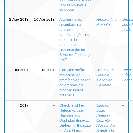
fatores bióticos e
abióticos
2-Ago-2013
10-Abr-2013
A caligrafia da
Ribeiro, Ana
Drumm
sociedade na
Pimenta
José 
paisagem :
Leitão
transformações no
entorno de
unidades de
conservação da
Serra do Espinhaço
- MG
Jul-2007
Jul-2007
Caracterização
Bittencourt,
Rech F
molecular de
Daniela
Elíbio
proteínas de sedas
Matias de
Leopo
de aranhas da
Carvalho
biodiversidade
brasileira
2017
-
Checklist of the
Calhau,
-
Heleomyzidae,
Julia
;
Neriidae and
Pereira-
Oestridae (Insecta,
Colavite,
Diptera) in the state
Alessandre
;
of Mato Grosso do
Sepúlveda,