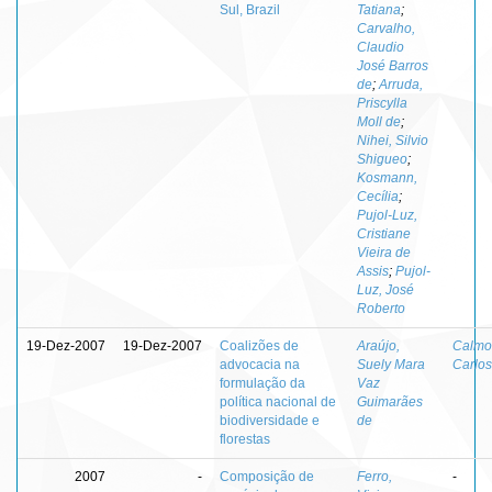
Sul, Brazil
Tatiana
;
Carvalho,
Claudio
José Barros
de
;
Arruda,
Priscylla
Moll de
;
Nihei, Silvio
Shigueo
;
Kosmann,
Cecília
;
Pujol-Luz,
Cristiane
Vieira de
Assis
;
Pujol-
Luz, José
Roberto
19-Dez-2007
19-Dez-2007
Coalizões de
Araújo,
Calmo
advocacia na
Suely Mara
Carlos
formulação da
Vaz
política nacional de
Guimarães
biodiversidade e
de
florestas
2007
-
Composição de
Ferro,
-