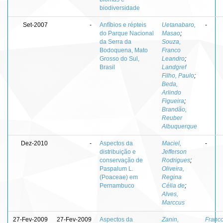
biodiversidade
Set-2007
-
Anfíbios e répteis
Uetanabaro,
-
do Parque Nacional
Masao
;
da Serra da
Souza,
Bodoquena, Mato
Franco
Grosso do Sul,
Leandro
;
Brasil
Landgref
Filho, Paulo
;
Beda,
Arlindo
Figueira
;
Brandão,
Reuber
Albuquerque
Dez-2010
-
Aspectos da
Maciel,
-
distribuição e
Jefferson
conservação de
Rodrigues
;
Paspalum L.
Oliveira,
(Poaceae) em
Regina
Pernambuco
Célia de
;
Alves,
Marccus
27-Fev-2009
27-Fev-2009
Aspectos da
Zanin,
Franco