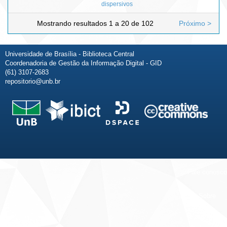
dispersivos
Mostrando resultados 1 a 20 de 102
Próximo >
Universidade de Brasília - Biblioteca Central
Coordenadoria de Gestão da Informação Digital - GID
(61) 3107-2683
repositorio@unb.br
Fale conosco
Sobre