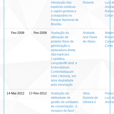
introdução das
Roberto
Luiz d
espécies exóticas :
Andra
o capim-gordura e
Ramos
a braquiária no
Cesar
Parque Nacional de
Brasília
Fev-2008
Fev-2008
Avaliação da
Andrade,
Martin
utilização de
Ana Paula
Rosan
protetor físico de
de Abreu
Carva
germinação e
Cristo
semeadura direta
das espécies
Copaifera
Langsdorffii desf. e
Enterolobium
Contortisiliquum
(Vell.) Morong. em
área degradada
pela mineração
14-Mai-2012
17-Fev-2012
Avaliação de
Silva,
Franco
efetividade de
Daniela de
Luiz d
gestão de unidades
Oliveira e
Andra
de conservação : o
mosaico do Apuí -