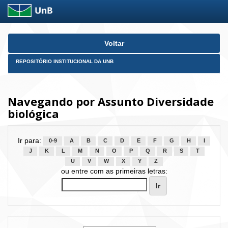
Skip
Voltar
navigation
REPOSITÓRIO INSTITUCIONAL DA UNB
Navegando por Assunto Diversidade
biológica
Ir para:
0-9
A
B
C
D
E
F
G
H
I
J
K
L
M
N
O
P
Q
R
S
T
U
V
W
X
Y
Z
ou entre com as primeiras letras: