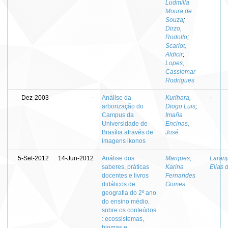
Ludmilla
Moura de
Souza
;
Dirzo,
Rodolfo
;
Scariot,
Aldicir
;
Lopes,
Cassiomar
Rodrigues
Dez-2003
-
Análise da
Kurihara,
-
arborização do
Diogo Luis
;
Campus da
Imaña
Universidade de
Encinas,
Brasília através de
José
imagens ikonos
5-Set-2012
14-Jun-2012
Análise dos
Marques,
Laranj
saberes, práticas
Karina
Elias 
docentes e livros
Fernandes
didáticos de
Gomes
geografia do 2º ano
do ensino médio,
sobre os conteúdos
: ecossistemas,
biomas e