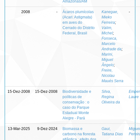
Amazonas/AM
2008
-
Ácaros plumícolas
Kanegae,
-
(Acari: Astigmata)
Mieko
em aves do
Ferreira
;
Cerrado do Distrito
Valim,
Federal, Brasil
Michel
;
Fonseca,
Marcelo
Andrade da
;
Marini,
Miguel
Ângelo
;
Freire,
Nicolau
Maués Serra
15-Dez-2008
15-Dez-2008
Biodiversidade e
Silva,
Empera
políticas de
Regina
Laure
conservação : o
Oliveira da
caso do Parque
Estadual Monte
Alegre - Pará
13-Mar-2025
9-Dez-2024
Biomassa e
Gaui,
Miguel
carbono na floresta
Tatiana Dias
Pereir
atlântica : efeito dos