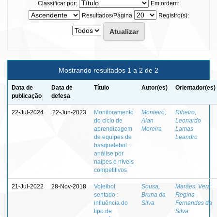
Classificar por:
Em ordem:
Resultados/Página
Registro(s):
Mostrando resultados 1 a 2 de 2
Data de
Data de
Título
Autor(es)
Orientador(es)
publicação
defesa
22-Jul-2024
22-Jun-2023
Monitoramento
Monteiro,
Ribeiro,
do ciclo de
Alan
Leonardo
aprendizagem
Moreira
Lamas
de equipes de
Leandro
basquetebol :
análise por
naipes e níveis
competitivos
21-Jul-2022
28-Nov-2018
Voleibol
Sousa,
Marães, Vera
sentado :
Bruna da
Regina
influência do
Silva
Fernandes da
tipo de
Silva