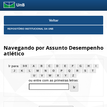
Skip
Voltar
navigation
REPOSITÓRIO INSTITUCIONAL DA UNB
Navegando por Assunto Desempenho
atlético
Ir para:
0-9
A
B
C
D
E
F
G
H
I
J
K
L
M
N
O
P
Q
R
S
T
U
V
W
X
Y
Z
ou entre com as primeiras letras: