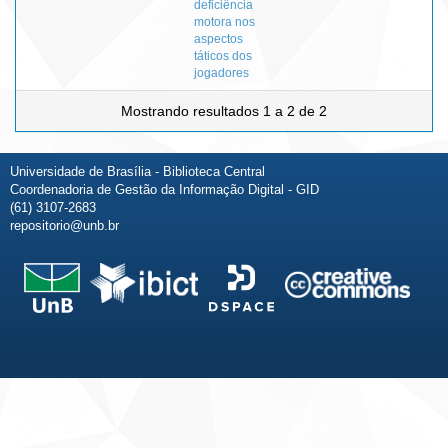
deficiência
motora nos
aspectos
táticos dos
jogadores
Mostrando resultados 1 a 2 de 2
Universidade de Brasília - Biblioteca Central
Coordenadoria de Gestão da Informação Digital - GID
(61) 3107-2683
repositorio@unb.br
Fale conosco