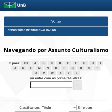
Skip
Voltar
navigation
REPOSITÓRIO INSTITUCIONAL DA UNB
Navegando por Assunto Culturalismo
Ir para:
0-9
A
B
C
D
E
F
G
H
I
J
K
L
M
N
O
P
Q
R
S
T
U
V
W
X
Y
Z
ou entre com as primeiras letras:
Classificar por:
Em ordem: