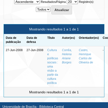
Resultados/Página
Registro(s):
Mostrando resultados 1 a 1 de 1
Data de
Data de
Título
Autor(es)
Orientador(es)
Coo
publicação
defesa
27-Jun-2008
27-Jun-2008
Cultura
Corrêa,
Castro,
-
e
Helena
Henrique
políticas
Ariane
Carlos de
sociais :
Borges
Oliveira de
uma
visão a
partir da
cultura
política
Mostrando resultados 1 a 1 de 1
Universidade de Brasília - Biblioteca Central