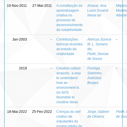
10-Nov-2011
27-Mai-2011
A constituição da
Amaral, Ana
Mitjáns
aprendizagem
Luiza Snoeck
Martíne
criativa no
Neiva do
Alberti
processo de
desenvolvimento
da subjetividade
Jan-2003
-
Contribuições
Alencar, Eunice
-
teóricas recentes
M. L. Soriano
ao estudo da
de
;
criatividade
Fleith, Denise
de Souza
2019
-
Creative culture
Formiga
-
analysis : a way
Sobrinho,
to understand
Asdrúbal
how an
Borges
environment Is
(or Isn't)
favorable to
creative ideas
18-Mai-2022
25-Fev-2022
Crenças do self
Jorge, Gabriel
Fleith,
criativo de
de Oliveira
de Sou
estudantes do
ensino médio de