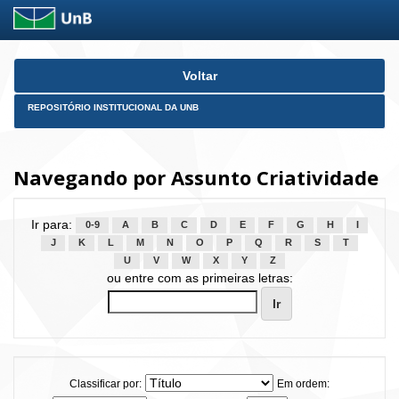
Skip
Voltar
navigation
REPOSITÓRIO INSTITUCIONAL DA UNB
Navegando por Assunto Criatividade
Ir para:
0-9
A
B
C
D
E
F
G
H
I
J
K
L
M
N
O
P
Q
R
S
T
U
V
W
X
Y
Z
ou entre com as primeiras letras:
Classificar por:
Em ordem: