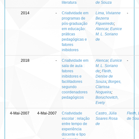
literatura
de Souza
2014
-
Criatividade em
Lima, Vivianne
-
programas de
Bezerra
pós-graduação
Figueiredo
;
em educação:
Alencar, Eunice
práticas
M. L. Soriano
pedagógicas e
de
fatores
inibidores
2018
-
Criatividade em
Alencar, Eunice
-
sala de aula :
M. L. Soriano
fatores
de
;
Fleith,
inibidores e
Denise de
facilitadores
Souza
;
Borges,
segundo
Clarissa
coordenadores
Nogueira
;
pedagógicos
Boruchovitch,
Evely
4-Mai-2007
4-Mai-2007
Criatividade
Castro, Júlia
Fleith,
escolar : relação
Soares Rosa
de Sou
entre tempo de
de
experiência
docente e tipo