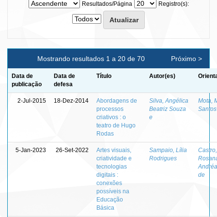
Resultados/Página
Registro(s):
Mostrando resultados 1 a 20 de 70
Próximo >
Data de
Data de
Título
Autor(es)
Orient
publicação
defesa
2-Jul-2015
18-Dez-2014
Abordagens de
Silva, Angélica
Mota, 
processos
Beatriz Souza
Santos
criativos : o
e
teatro de Hugo
Rodas
5-Jan-2023
26-Set-2022
Artes visuais,
Sampaio, Lília
Castro,
criatividade e
Rodrigues
Rosan
tecnologias
Andréa
digitais :
de
conexões
possíveis na
Educação
Básica