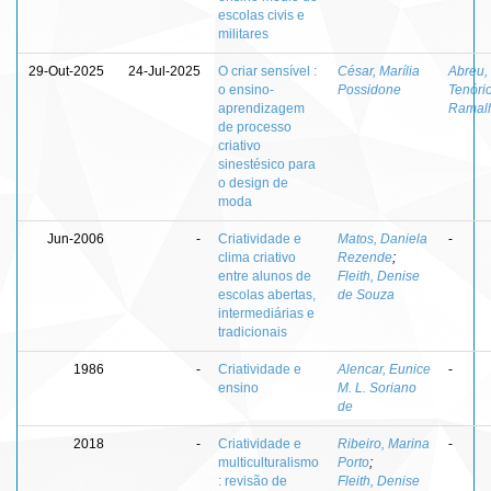
escolas civis e
militares
29-Out-2025
24-Jul-2025
O criar sensível :
César, Marília
Abreu,
o ensino-
Possidone
Tenóri
aprendizagem
Ramal
de processo
criativo
sinestésico para
o design de
moda
Jun-2006
-
Criatividade e
Matos, Daniela
-
clima criativo
Rezende
;
entre alunos de
Fleith, Denise
escolas abertas,
de Souza
intermediárias e
tradicionais
1986
-
Criatividade e
Alencar, Eunice
-
ensino
M. L. Soriano
de
2018
-
Criatividade e
Ribeiro, Marina
-
multiculturalismo
Porto
;
: revisão de
Fleith, Denise