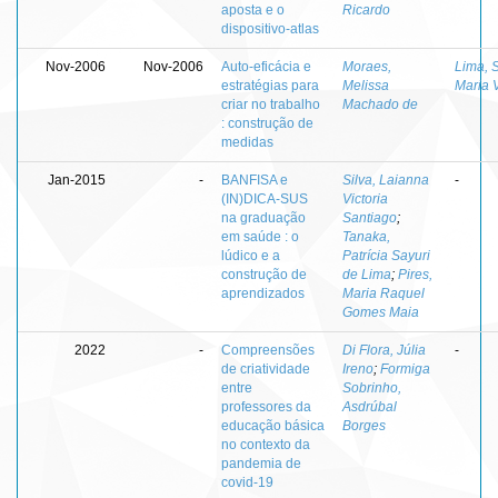
aposta e o
Ricardo
dispositivo-atlas
Nov-2006
Nov-2006
Auto-eficácia e
Moraes,
Lima, 
estratégias para
Melissa
Maria 
criar no trabalho
Machado de
: construção de
medidas
Jan-2015
-
BANFISA e
Silva, Laianna
-
(IN)DICA-SUS
Victoria
na graduação
Santiago
;
em saúde : o
Tanaka,
lúdico e a
Patrícia Sayuri
construção de
de Lima
;
Pires,
aprendizados
Maria Raquel
Gomes Maia
2022
-
Compreensões
Di Flora, Júlia
-
de criatividade
Ireno
;
Formiga
entre
Sobrinho,
professores da
Asdrúbal
educação básica
Borges
no contexto da
pandemia de
covid-19