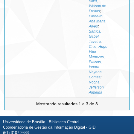
Silva,
Welson de
Freitas
;
Pinheiro,
Ana Maria
Alves
;
Santos,
Gabel
Taveira
;
Cruz, Hugo
Vitor
Menezes
;
Passos,
Ionara
Nayana
Gomes
;
Rocha,
Jefferson
Almeida
Mostrando resultados 1 a 3 de 3
Universidade de Brasília - Biblioteca Central
Coordenadoria de Gestão da Informação Digital - GID
(61) 3107-2683