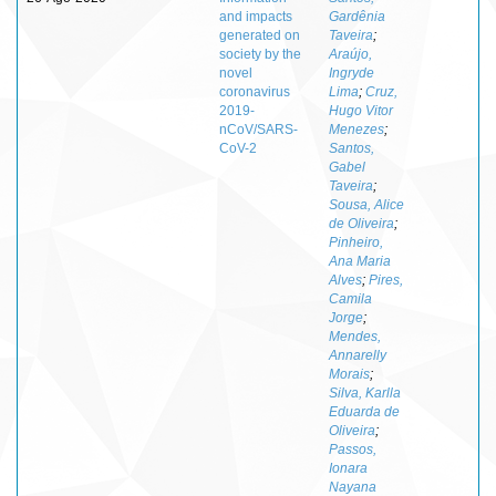
and impacts
Gardênia
generated on
Taveira
;
society by the
Araújo,
novel
Ingryde
coronavirus
Lima
;
Cruz,
2019-
Hugo Vitor
nCoV/SARS-
Menezes
;
CoV-2
Santos,
Gabel
Taveira
;
Sousa, Alice
de Oliveira
;
Pinheiro,
Ana Maria
Alves
;
Pires,
Camila
Jorge
;
Mendes,
Annarelly
Morais
;
Silva, Karlla
Eduarda de
Oliveira
;
Passos,
Ionara
Nayana