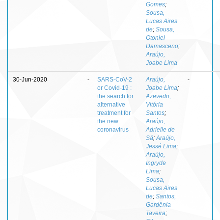
Gomes
;
Sousa,
Lucas Aires
de
;
Sousa,
Otoniel
Damasceno
;
Araújo,
Joabe Lima
30-Jun-2020
-
SARS-CoV-2
Araújo,
-
or Covid-19 :
Joabe Lima
;
the search for
Azevedo,
alternative
Vitória
treatment for
Santos
;
the new
Araújo,
coronavirus
Adrielle de
Sá
;
Araújo,
Jessé Lima
;
Araújo,
Ingryde
Lima
;
Sousa,
Lucas Aires
de
;
Santos,
Gardênia
Taveira
;