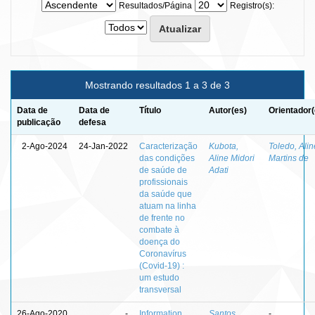
Resultados/Página
Registro(s):
Mostrando resultados 1 a 3 de 3
Data de
Data de
Título
Autor(es)
Orientador(
publicação
defesa
2-Ago-2024
24-Jan-2022
Caracterização
Kubota,
Toledo, Alin
das condições
Aline Midori
Martins de
de saúde de
Adati
profissionais
da saúde que
atuam na linha
de frente no
combate à
doença do
Coronavírus
(Covid-19) :
um estudo
transversal
26-Ago-2020
-
Information
Santos,
-