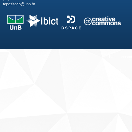
repositorio@unb.br
Fale conosco
Sobre