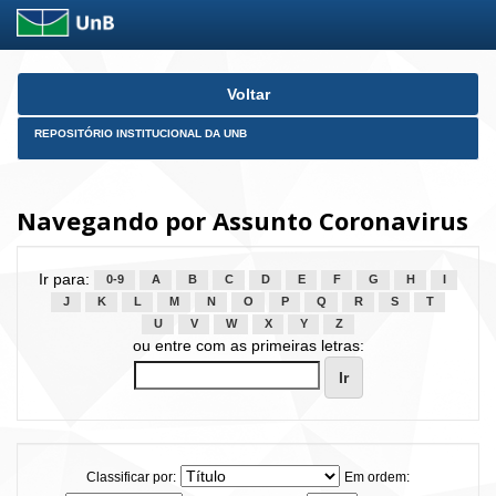
Skip
Voltar
navigation
REPOSITÓRIO INSTITUCIONAL DA UNB
Navegando por Assunto Coronavirus
Ir para:
0-9
A
B
C
D
E
F
G
H
I
J
K
L
M
N
O
P
Q
R
S
T
U
V
W
X
Y
Z
ou entre com as primeiras letras:
Classificar por:
Em ordem: