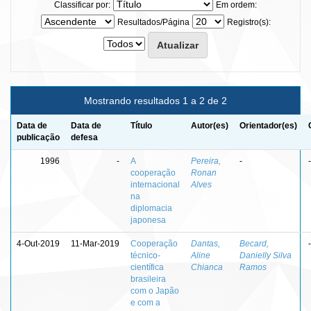
Classificar por:
Em ordem:
Resultados/Página
Registro(s):
Mostrando resultados 1 a 2 de 2
Data de
Data de
Título
Autor(es)
Orientador(es)
publicação
defesa
1996
-
A
Pereira,
-
-
cooperação
Ronan
internacional
Alves
na
diplomacia
japonesa
4-Out-2019
11-Mar-2019
Cooperação
Dantas,
Becard,
-
técnico-
Aline
Danielly Silva
científica
Chianca
Ramos
brasileira
com o Japão
e com a