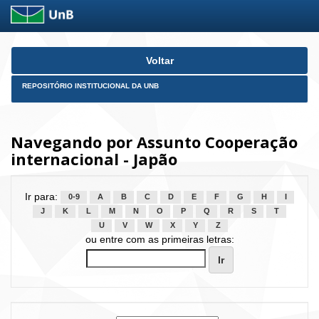
Skip
Voltar
navigation
REPOSITÓRIO INSTITUCIONAL DA UNB
Navegando por Assunto Cooperação
internacional - Japão
Ir para:
0-9
A
B
C
D
E
F
G
H
I
J
K
L
M
N
O
P
Q
R
S
T
U
V
W
X
Y
Z
ou entre com as primeiras letras: