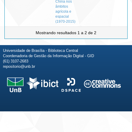
China nos
âmbitos
agrícola e
espacial
(1970-2015)
Mostrando resultados 1 a 2 de 2
Universidade de Brasília - Biblioteca Central
Coordenadoria de Gestão da Informação Digital - GID
(61) 3107-2683
repositorio@unb.br
Fale conosco