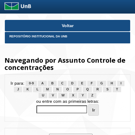
Skip
Voltar
navigation
REPOSITÓRIO INSTITUCIONAL DA UNB
Navegando por Assunto Controle de
concentrações
Ir para:
0-9
A
B
C
D
E
F
G
H
I
J
K
L
M
N
O
P
Q
R
S
T
U
V
W
X
Y
Z
ou entre com as primeiras letras: