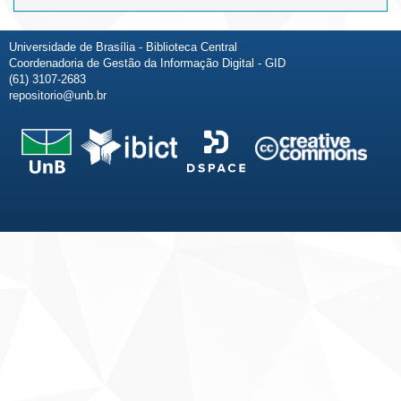
Universidade de Brasília - Biblioteca Central
Coordenadoria de Gestão da Informação Digital - GID
(61) 3107-2683
repositorio@unb.br
Fale conosco
Sobre