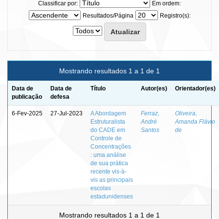
Classificar por:
Em ordem:
Resultados/Página
Registro(s):
Mostrando resultados 1 a 1 de 1
Data de
Data de
Título
Autor(es)
Orientador(es)
publicação
defesa
6-Fev-2025
27-Jul-2023
A Abordagem
Ferraz,
Oliveira,
Estruturalista
André
Amanda Flávio
do CADE em
Santos
de
Controle de
Concentrações
: uma análise
de sua prática
recente vis-à-
vis as principais
escolas
estadunidenses
Mostrando resultados 1 a 1 de 1