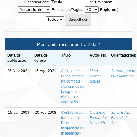
Classificar por:
Em ordem:
Resultados/Página
Registro(s):
Mostrando resultados 1 a 2 de 2
Data de
Data de
Título
Autor(es)
Orientador(es)
publicação
defesa
26-Nov-2021
16-Ago-2021
Análise de
Lima,
Serrano, André
redes sociais
Rafael
Luiz Marques
no combate
Sousa
aos crimes de
lavagem de
dinheiro e
corrupção
15-Jan-2009
20-Fev-2008
Contabilidade
Cardoso,
Silva, Edwin
forense no
Fernando
Pinto de la
Brasil :
Nazareth
Sota
incipiência ou
insipiência?