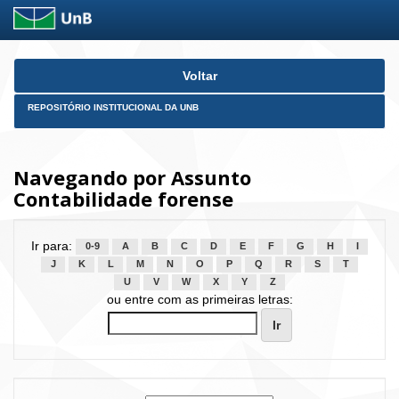
Skip
Voltar
navigation
REPOSITÓRIO INSTITUCIONAL DA UNB
Navegando por Assunto
Contabilidade forense
Ir para:
0-9
A
B
C
D
E
F
G
H
I
J
K
L
M
N
O
P
Q
R
S
T
U
V
W
X
Y
Z
ou entre com as primeiras letras: