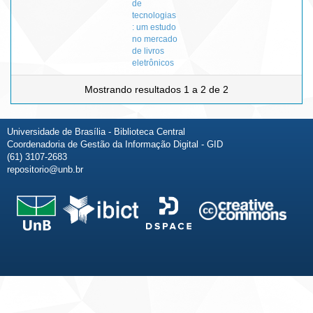
de
tecnologias
: um estudo
no mercado
de livros
eletrônicos
Mostrando resultados 1 a 2 de 2
Universidade de Brasília - Biblioteca Central
Coordenadoria de Gestão da Informação Digital - GID
(61) 3107-2683
repositorio@unb.br
Fale conosco