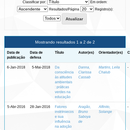
Classificar por:
Em ordem:
Resultados/Página
Registro(s):
Mostrando resultados 1 a 2 de 2
Data de
Data de
Título
Autor(es)
Orientador(es)
C
publicação
defesa
6-Jan-2018
5-Mai-2018
Da
Danna,
Martins, Leila
-
consciência
Clarissa
Chalub
às atitudes
Cassab
ambientais
: práticas
verdes na
educação
5-Abr-2016
28-Jan-2016
Fatores
Aragão,
Alfinito,
-
instrínsecos
Bruno
Solange
e sua
Saboya
influência
de
na adoção