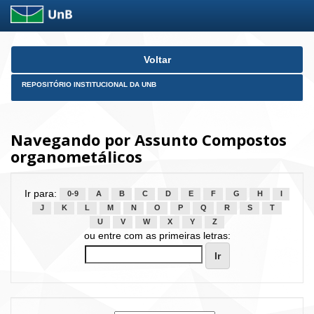
Skip
Voltar
navigation
REPOSITÓRIO INSTITUCIONAL DA UNB
Navegando por Assunto Compostos
organometálicos
Ir para:
0-9
A
B
C
D
E
F
G
H
I
J
K
L
M
N
O
P
Q
R
S
T
U
V
W
X
Y
Z
ou entre com as primeiras letras: