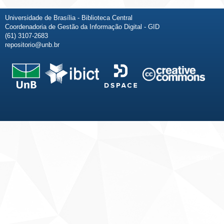
Universidade de Brasília - Biblioteca Central
Coordenadoria de Gestão da Informação Digital - GID
(61) 3107-2683
repositorio@unb.br
Fale conosco
Sobre