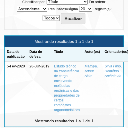
Classificar por:
Em ordem:
Resultados/Página
Registro(s):
Mostrando resultados 1 a 1 de 1
Data de
Data de
Título
Autor(es)
Orientador(es
publicação
defesa
5-Fev-2020
28-Jun-2019
Estudo teórico
Mamiya,
Silva Filho,
da transferência
Arthur
Demétrio
de carga
Akira
Antônio da
envolvendo
moléculas
orgânicas e das
propriedades de
certos
compostos
organometálicos
Mostrando resultados 1 a 1 de 1