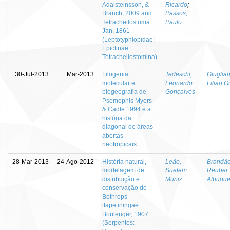
Adalsteinsson, &
Ricardo
;
Branch, 2009 and
Passos,
Tetracheilostoma
Paulo
Jan, 1861
(Leptotyphlopidae:
Epictinae:
Tetracheilostomina)
30-Jul-2013
Mar-2013
Filogenia
Tedeschi,
Giuglian
molecular e
Leonardo
Lilian 
biogeografia de
Gonçalves
Psomophis Myers
& Cadle 1994 e a
história da
diagonal de áreas
abertas
neotropicais
28-Mar-2013
24-Ago-2012
História natural,
Leão,
Brandão
modelagem de
Suelem
Reuber
distribuição e
Muniz
Albuqu
conservação de
Bothrops
itapetiningae
Boulenger, 1907
(Serpentes: