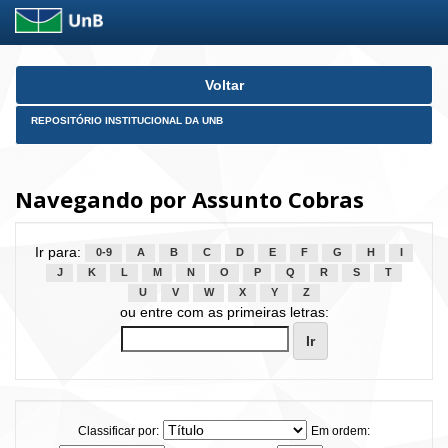
Skip
Voltar
navigation
REPOSITÓRIO INSTITUCIONAL DA UNB
Navegando por Assunto Cobras
Ir para:
0-9
A
B
C
D
E
F
G
H
I
J
K
L
M
N
O
P
Q
R
S
T
U
V
W
X
Y
Z
ou entre com as primeiras letras:
Classificar por:
Em ordem: