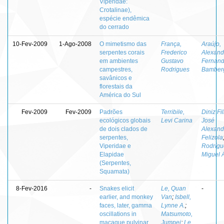
Viperidae:
Crotalinae),
espécie endêmica
do cerrado
10-Fev-2009
1-Ago-2008
O mimetismo das
França,
Araújo,
serpentes corais
Frederico
Alexand
em ambientes
Gustavo
Fernan
campestres,
Rodrigues
Bamber
savânicos e
florestais da
América do Sul
Fev-2009
Fev-2009
Padrões
Terribile,
Diniz Fi
ecológicos globais
Levi Carina
José
de dois clados de
Alexand
serpentes,
Felizola
Viperidae e
Rodrígu
Elapidae
Miguel 
(Serpentes,
Squamata)
8-Fev-2016
-
Snakes elicit
Le, Quan
-
earlier, and monkey
Van
;
Isbell,
faces, later, gamma
Lynne A.
;
oscillations in
Matsumoto,
macaque pulvinar
Jumpei
;
Le,