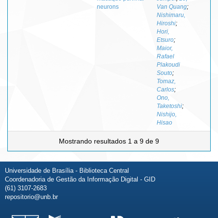
neurons
Van Quang
;
Nishimaru,
Hiroshi
;
Hori,
Etsuro
;
Maior,
Rafael
Plakoudi
Souto
;
Tomaz,
Carlos
;
Ono,
Taketoshi
;
Nishijo,
Hisao
Mostrando resultados 1 a 9 de 9
Universidade de Brasília - Biblioteca Central
Coordenadoria de Gestão da Informação Digital - GID
(61) 3107-2683
repositorio@unb.br