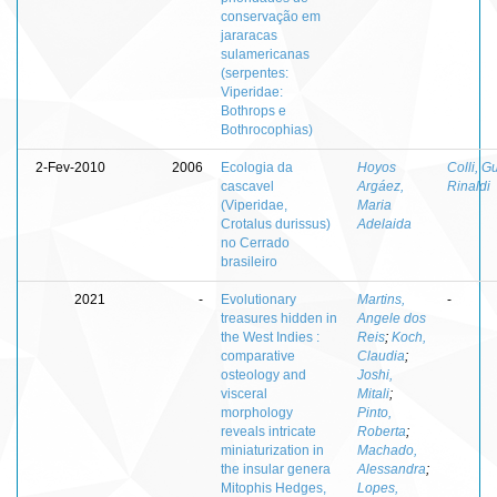
conservação em
jararacas
sulamericanas
(serpentes:
Viperidae:
Bothrops e
Bothrocophias)
2-Fev-2010
2006
Ecologia da
Hoyos
Colli, G
cascavel
Argáez,
Rinaldi
(Viperidae,
Maria
Crotalus durissus)
Adelaida
no Cerrado
brasileiro
2021
-
Evolutionary
Martins,
-
treasures hidden in
Angele dos
the West Indies :
Reis
;
Koch,
comparative
Claudia
;
osteology and
Joshi,
visceral
Mitali
;
morphology
Pinto,
reveals intricate
Roberta
;
miniaturization in
Machado,
the insular genera
Alessandra
;
Mitophis Hedges,
Lopes,