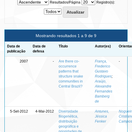
Resultados/Página
Registro(s):
Mostrando resultados 1 a 9 de 9
Data de
Data de
Título
Autor(es)
Orienta
publicação
defesa
2007
-
Are there co-
França,
-
occurrence
Frederico
patterns that
Gustavo
structure snake
Rodrigues
;
communities in
Araújo,
Central Brazil?
Alexandre
Fernandes
Bamberg
de
5-Set-2012
4-Mai-2012
Diversidade
Antunes,
Nogueir
filogenética,
Jéssica
Cristian
distribuição
Fenker
Campo
geográfica e
prioridades de