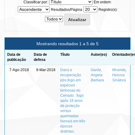
Classificar por:
Em ordem:
Resultados/Página
Registro(s):
Mostrando resultados 1 a 5 de 5
Data de
Data de
Título
Autor(es)
Orientador(e
publicação
defesa
7-Ago-2018
9-Mar-2018
Dano e
Garda,
Miranda,
recuperação
Angela
Heloisa
pós-fogo em
Barbara
Sinátora
espécies
lenhosas do
Cerrado : fogo
após 18 anos
de proteção
versus
queimadas
bienais em três
épocas
distintas