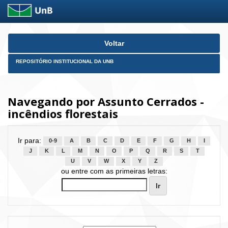
Skip
Voltar
navigation
REPOSITÓRIO INSTITUCIONAL DA UNB
Navegando por Assunto Cerrados -
incêndios florestais
Ir para:
0-9
A
B
C
D
E
F
G
H
I
J
K
L
M
N
O
P
Q
R
S
T
U
V
W
X
Y
Z
ou entre com as primeiras letras: