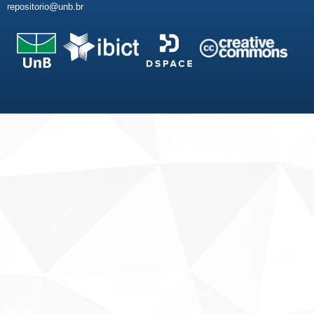
repositorio@unb.br
Fale conosco
Sobre