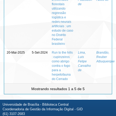
florestais
de
utilizando
regressão
logística e
redes neurais
artificiais : um
estudo de caso
no Distrito
Federal
brasileiro
20-Mai-2025
5-Set-2024
Run to the hills
Lima,
Brandão,
: cupinzeiros
Luis
Reuber
como abrigo
Felipe
Albuquerque
contra o fogo
Carvalho
para a
de
herpetofauna
do Cerrado
Mostrando resultados 1 a 5 de 5
Universidade de Brasília - Biblioteca Central
Coordenadoria de Gestão da Informação Digital - GID
(61) 3107-2683