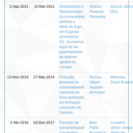
2-Ago-2011
11-Mar-2011
Etnobotânica e
Tunholi,
Scariot, Aldici
fitossociologia
Vanessa
Osni
da comunidade
Pessanha
arbórea e
efeito do fogo
em Eugenia
dysenterica
DC. na reserva
legal de um
assentamento
de reforma
agrária no
cerrado
13-Nov-2014
27-Mar-2014
Evolução
Pessoa,
Meneses,
temporal do
Otávio
Paulo Robert
comportamento
Augusto
espectral de
de Araujo
área queimada
em formação
campestre do
Cerrado
2-Abr-2018
18-Dez-2017
Previsão de
Bem,
Carvalho
vulnerabilidade
Pablo
Júnior, Osmar
a incêndios
Pozzobon
Abílio de