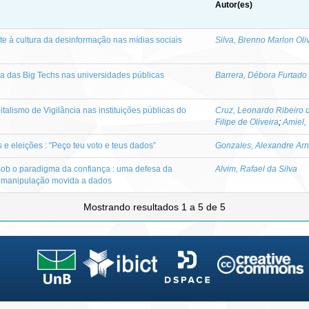
Autor(es)
e à cultura da desinformação nas mídias sociais
Silva, Brenno Marlon Oli
da das Big Techs nas universidades públicas
Barrera, Débora Furtado
alismo de Vigilância nas instituições públicas do
Cruz, Leonardo Ribeiro 
Filipe de Oliveira
;
Amiel, 
 e eleições : “Peço teu voto e teus dados”
Gonzales, Alexandre Ar
ob o paradigma da confiança : uma defesa da
Alvim, Rafael da Silva
 manipulação movida a dados
Mostrando resultados 1 a 5 de 5