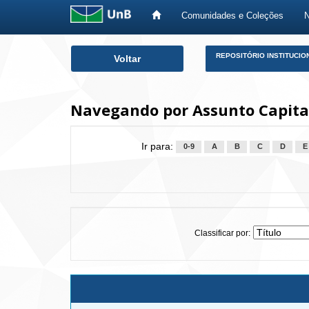
Comunidades e Coleções
Skip
REPOSITÓRIO INSTITUCIO
Voltar
navigation
Navegando por Assunto Capital
Ir para:
0-9
A
B
C
D
E
Classificar por: