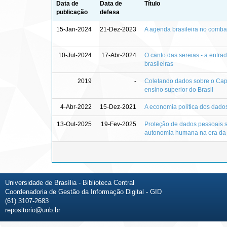
Data de
Data de
Título
publicação
defesa
15-Jan-2024
21-Dez-2023
A agenda brasileira no combat
10-Jul-2024
17-Abr-2024
O canto das sereias - a entra
brasileiras
2019
-
Coletando dados sobre o Capit
ensino superior do Brasil
4-Abr-2022
15-Dez-2021
A economia política dos dados
13-Out-2025
19-Fev-2025
Proteção de dados pessoais s
autonomia humana na era da
Universidade de Brasília - Biblioteca Central
Coordenadoria de Gestão da Informação Digital - GID
(61) 3107-2683
repositorio@unb.br