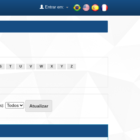
Entrar em:
S
T
U
V
W
X
Y
Z
s):