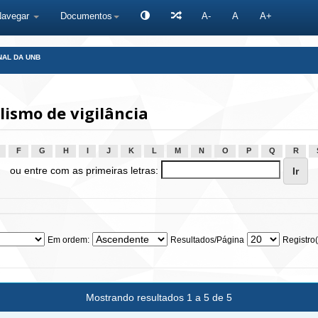
Navegar
Documentos
A-
A
A+
NAL DA UNB
ismo de vigilância
F
G
H
I
J
K
L
M
N
O
P
Q
R
ou entre com as primeiras letras:
Em ordem:
Resultados/Página
Registro(
Mostrando resultados 1 a 5 de 5