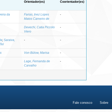
Orientador(es)
Coorientador(es)
veira da
Farias, Inez Lopes
-
Matos Carneiro de
Devechi, Catia Piccolo
-
Viero
da
;
Saraiva,
-
-
Tel
ns
Von Bülow, Marisa
-
Lage, Fernanda de
-
Carvalho
Fale conosco
Sobre