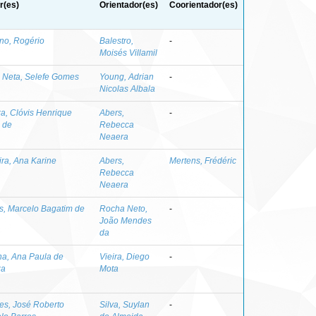
r(es)
Orientador(es)
Coorientador(es)
no, Rogério
Balestro,
-
Moisés Villamil
a Neta, Selefe Gomes
Young, Adrian
-
Nicolas Albala
a, Clóvis Henrique
Abers,
-
e de
Rebecca
Neaera
ira, Ana Karine
Abers,
Mertens, Frédéric
Rebecca
Neaera
s, Marcelo Bagatim de
Rocha Neto,
-
João Mendes
da
a, Ana Paula de
Vieira, Diego
-
za
Mota
es, José Roberto
Silva, Suylan
-