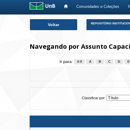
Comunidades e Coleções
Skip
REPOSITÓRIO INSTITUCIO
Voltar
navigation
Navegando por Assunto Capaci
Ir para:
0-9
A
B
C
D
E
Classificar por: