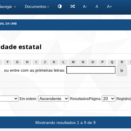
Navegar
Documentos
A-
A
A+
NAL DA UNB
dade estatal
F
G
H
I
J
K
L
M
N
O
P
Q
R
ou entre com as primeiras letras:
Em ordem:
Resultados/Página
Registro(
Mostrando resultados 1 a 9 de 9