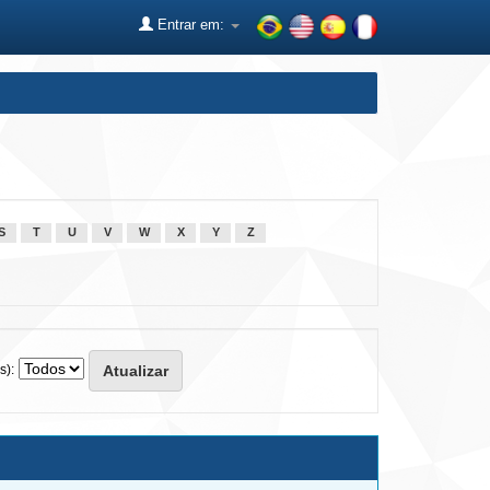
Entrar em:
S
T
U
V
W
X
Y
Z
s):