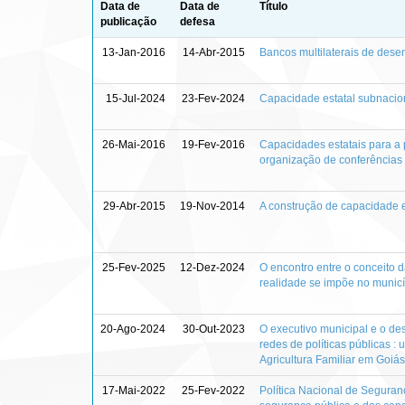
Data de
Data de
Título
publicação
defesa
13-Jan-2016
14-Abr-2015
Bancos multilaterais de desen
15-Jul-2024
23-Fev-2024
Capacidade estatal subnacion
26-Mai-2016
19-Fev-2016
Capacidades estatais para a 
organização de conferências
29-Abr-2015
19-Nov-2014
A construção de capacidade es
25-Fev-2025
12-Dez-2024
O encontro entre o conceito 
realidade se impõe no munic
20-Ago-2024
30-Out-2023
O executivo municipal e o de
redes de políticas públicas 
Agricultura Familiar em Goiás
17-Mai-2022
25-Fev-2022
Política Nacional de Seguran