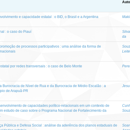
Auto
volvimento e capacidade estatal : o BID, o Brasil e a Argentina
Maki
al : o caso do Piauí
Silv
da
promoção de processos participativos : uma análise da forma de
Souz
 nacionais
Leit
tatal por redes transversais : o caso de Belo Monte
Pere
da Burocracia de Nível de Rua e da Burocracia de Médio Escalão : a
Jesu
ípio de Arapuã-PR
senvolvimento de capacidades político-relacionais em um contexto de
Cunh
: um estudo de caso sobre o Programa Nacional de Fortalecimento da
Sou
.
ça Pública e Defesa Social : análise da aderência dos planos estaduais de
Soar