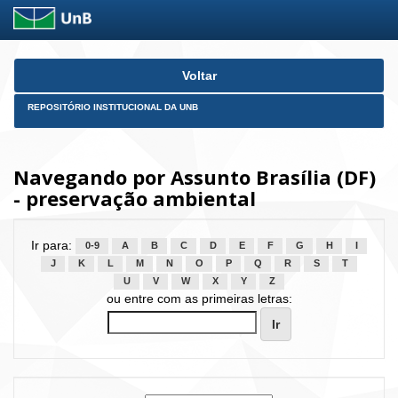
Skip
Voltar
navigation
REPOSITÓRIO INSTITUCIONAL DA UNB
Navegando por Assunto Brasília (DF)
- preservação ambiental
Ir para:
0-9
A
B
C
D
E
F
G
H
I
J
K
L
M
N
O
P
Q
R
S
T
U
V
W
X
Y
Z
ou entre com as primeiras letras: