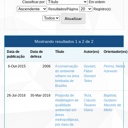
Classificar por:
Em ordem:
Resultados/Página
Registro(s):
Mostrando resultados 1 a 2 de 2
Data de
Data de
Título
Autor(es)
Orientador(es)
publicação
defesa
6-Out-2015
2006
A conservação
Goulart,
Penna, Nelba
do ambiente
Fábio
Azevedo
urbano na área
Giovani
tombada de
Teles
Brasília
26-Jul-2016
30-Mar-2016
Proposta de
Teza,
Baptista,
modelagem de
Cláusio
Gustavo
qualidade
Tavares
Macedo de
ambiental em
Viana
Mello
áreas
metropolitanas,
por meio de