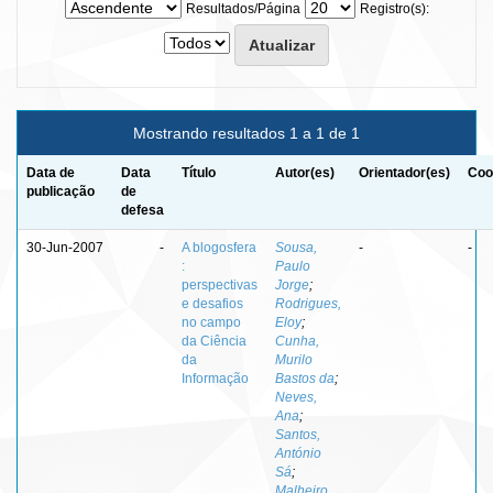
Resultados/Página
Registro(s):
Mostrando resultados 1 a 1 de 1
Data de
Data
Título
Autor(es)
Orientador(es)
Coo
publicação
de
defesa
30-Jun-2007
-
A blogosfera
Sousa,
-
-
:
Paulo
perspectivas
Jorge
;
e desafios
Rodrigues,
no campo
Eloy
;
da Ciência
Cunha,
da
Murilo
Informação
Bastos da
;
Neves,
Ana
;
Santos,
António
Sá
;
Malheiro,