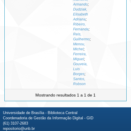
Armando
;
Dudziak,
Elisabeth
Adriana
;
Ribeiro,
Fernanda
;
Reis,
Guilhermo
;
Menou,
Michel
;
Ferreira,
Miguel
;
Gouveia,
Luis
Borges
;
Santos,
Robson
Mostrando resultados 1 a 1 de 1
Universidade de Brasília - Biblioteca Central
Coordenadoria de Gestão da Informação Digital - GID
(61) 3107-2683
repositorio@unb.br