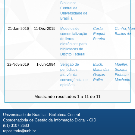
Biblioteca
Central da
Universidade de
Brasília
21-Jan-2016
11-Dez-2015
Modelos de
Costa,
Cunha, Muri
comercialização
Raquel
Bastos da
de livros
Pereira
eletrônicos para
bibliotecas do
Distrito Federal
22-Nov-2019
1-Jun-1984
Seleção de
Bilich,
Mueller,
periódicos
Maria das
Suzana
através da
Graças
Pinheiro
convergência de
Rolim
Machado
opiniões
Mostrando resultados 1 a 11 de 11
Universidade de Brasília - Biblioteca Central
Coordenadoria de Gestão da Informação Digital - GID
(61) 3107-2683
repositorio@unb.br