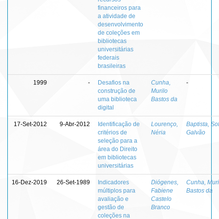
financeiros para
a atividade de
desenvolvimento
de coleções em
bibliotecas
universitárias
federais
brasileiras
1999
-
Desafios na
Cunha,
-
construção de
Murilo
uma biblioteca
Bastos da
digital
17-Set-2012
9-Abr-2012
Identificação de
Lourenço,
Baptista, So
critérios de
Néria
Galvão
seleção para a
área do Direito
em bibliotecas
universitárias
16-Dez-2019
26-Set-1989
Indicadores
Diógenes,
Cunha, Muri
múltiplos para
Fabiene
Bastos da
avaliação e
Castelo
gestão de
Branco
coleções na