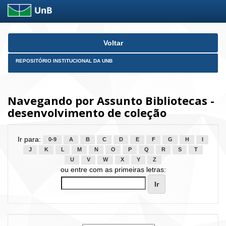
Skip
Voltar
navigation
REPOSITÓRIO INSTITUCIONAL DA UNB
Navegando por Assunto Bibliotecas -
desenvolvimento de coleção
Ir para:
0-9
A
B
C
D
E
F
G
H
I
J
K
L
M
N
O
P
Q
R
S
T
U
V
W
X
Y
Z
ou entre com as primeiras letras: