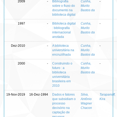
2009
-
Bibliografia
Cunha,
-
sobre o fluxo do
Murilo
documento na
Bastos da
biblioteca digital
1997
-
Biblioteca digital
Cunha,
-
: bibliografia
Murilo
internacional
Bastos da
anotada
Dez-2010
-
A biblioteca
Cunha,
-
universitária na
Murilo
encruzilhada
Bastos da
2000
-
Construindo o
Cunha,
-
futuro : a
Murilo
biblioteca
Bastos da
universitária
brasileira em
2010
19-Nov-2019
16-Dez-1994
Dados e fatores
Silva,
Tarapanoff,
que subsidiam o
Antônio
Kira
processo
Wagner
decisório na
Chacon
captação de
recursos