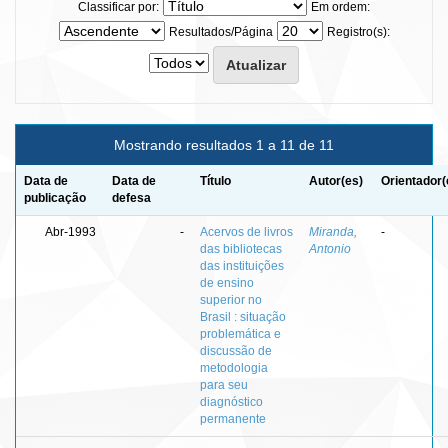
Classificar por:
Em ordem:
Resultados/Página
Registro(s):
Mostrando resultados 1 a 11 de 11
Data de
Data de
Título
Autor(es)
Orientador(
publicação
defesa
Abr-1993
-
Acervos de livros
Miranda,
-
das bibliotecas
Antonio
das instituições
de ensino
superior no
Brasil : situação
problemática e
discussão de
metodologia
para seu
diagnóstico
permanente