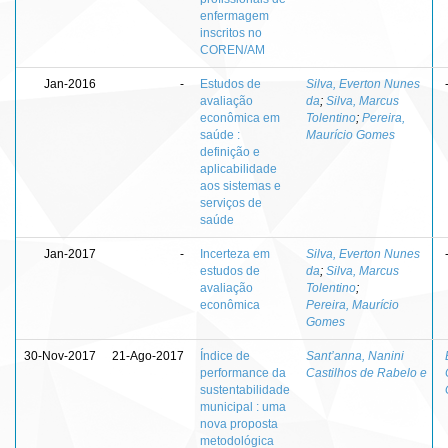
enfermagem
inscritos no
COREN/AM
Jan-2016
-
Estudos de
Silva, Everton Nunes
avaliação
da
;
Silva, Marcus
econômica em
Tolentino
;
Pereira,
saúde :
Maurício Gomes
definição e
aplicabilidade
aos sistemas e
serviços de
saúde
Jan-2017
-
Incerteza em
Silva, Everton Nunes
estudos de
da
;
Silva, Marcus
avaliação
Tolentino
;
econômica
Pereira, Maurício
Gomes
30-Nov-2017
21-Ago-2017
Índice de
Sant’anna, Nanini
performance da
Castilhos de Rabelo e
sustentabilidade
municipal : uma
nova proposta
metodológica