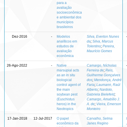
para a
avaliação
socioeconômica
e ambiental dos
municípios
brasileiros
Dez-2016
-
Modelos
Silva, Everton Nunes
analíticos em
da
;
Silva, Marcus
estudos de
Tolentino
;
Pereira,
avaliação
Maurício Gomes
econômica
26-Ago-2022
-
Native
Camargo, Nícholas
marsupial acts
Ferreira de
;
Reis,
as an in situ
Guilherme Gonçalves
biological
dos
;
Mendonça, André
control agent of
Faria
;
Laumann, Raúl
the main
Alberto
;
Nardoto,
soybean pest
Gabriela Bielefeld
;
(Euschistus
Camargo, Amabílio J.
heros) in the
A. de
;
Vieira, Emerson
Neotropics
Monteiro
17-Jan-2018
12-Jul-2017
O papel
Carvalho, Selma
econômico da
Janes Regino