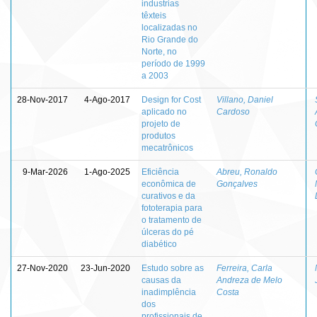
industrias
têxteis
localizadas no
Rio Grande do
Norte, no
período de 1999
a 2003
28-Nov-2017
4-Ago-2017
Design for Cost
Villano, Daniel
aplicado no
Cardoso
projeto de
produtos
mecatrônicos
9-Mar-2026
1-Ago-2025
Eficiência
Abreu, Ronaldo
econômica de
Gonçalves
curativos e da
fototerapia para
o tratamento de
úlceras do pé
diabético
27-Nov-2020
23-Jun-2020
Estudo sobre as
Ferreira, Carla
causas da
Andreza de Melo
inadimplência
Costa
dos
profissionais de