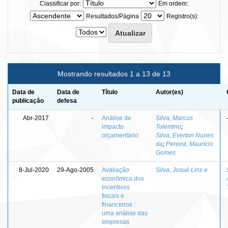
Classificar por:
Em ordem:
Resultados/Página
Registro(s):
Mostrando resultados 1 a 13 de 13
Data de
Data de
Título
Autor(es)
publicação
defesa
Abr-2017
-
Análise de
Silva, Marcus
impacto
Tolentino
;
orçamentário
Silva, Everton Nunes
da
;
Pereira, Maurício
Gomes
8-Jul-2020
29-Ago-2005
Avaliação
Silva, Josué Lins e
econômica dos
incentivos
fiscais e
financeiros :
uma análise das
empresas