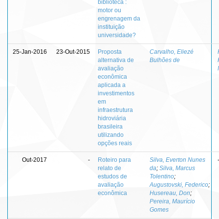
biblioteca :
motor ou
engrenagem da
instituição
universidade?
25-Jan-2016
23-Out-2015
Proposta
Carvalho, Eliezé
alternativa de
Bulhões de
avaliação
econômica
aplicada a
investimentos
em
infraestrutura
hidroviária
brasileira
utilizando
opções reais
Out-2017
-
Roteiro para
Silva, Everton Nunes
relato de
da
;
Silva, Marcus
estudos de
Tolentino
;
avaliação
Augustovski, Federico
;
econômica
Husereau, Don
;
Pereira, Maurício
Gomes