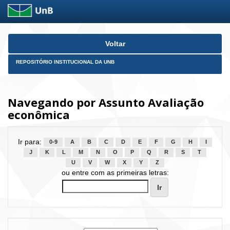
Skip
Voltar
navigation
REPOSITÓRIO INSTITUCIONAL DA UNB
Navegando por Assunto Avaliação
econômica
Ir para:
0-9
A
B
C
D
E
F
G
H
I
J
K
L
M
N
O
P
Q
R
S
T
U
V
W
X
Y
Z
ou entre com as primeiras letras: