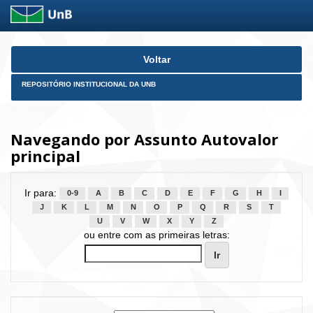
Skip
Voltar
navigation
REPOSITÓRIO INSTITUCIONAL DA UNB
Navegando por Assunto Autovalor
principal
Ir para:
0-9
A
B
C
D
E
F
G
H
I
J
K
L
M
N
O
P
Q
R
S
T
U
V
W
X
Y
Z
ou entre com as primeiras letras: