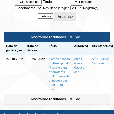
Classificar por:
Em ordem:
Resultados/Página
Registro(s):
Mostrando resultados 1 a 1 de 1
Data de
Data de
Título
Autor(es)
Orientador(es)
publicação
defesa
27-Jul-2022
10-Mai-2022
Caracterização
Anjos,
Silva, Willian
do Princípio do
Ismael
Cintra da
Máximo para
Oliveira
operadores
dos
uniformemente
elípticos com
termo não
local
Mostrando resultados 1 a 1 de 1