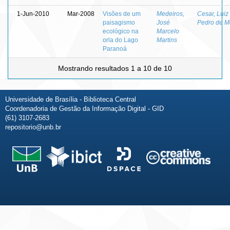
1-Jun-2010
Mar-2008
Visões de um
Medeiros,
Cesar, Luiz
paisagismo
José
Pedro de M
ecológico na
Marcelo
orla do Lago
Martins
Paranoá
Mostrando resultados 1 a 10 de 10
Universidade de Brasília - Biblioteca Central
Coordenadoria de Gestão da Informação Digital - GID
(61) 3107-2683
repositorio@unb.br
Fale conosco