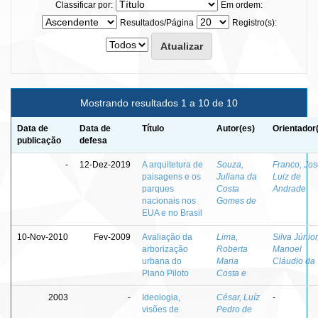
Classificar por:
Em ordem:
Resultados/Página
Registro(s):
Mostrando resultados 1 a 10 de 10
Data de
Data de
Título
Autor(es)
Orientador
publicação
defesa
-
12-Dez-2019
A arquitetura de
Souza,
Franco, Jo
paisagens e os
Juliana da
Luiz de
parques
Costa
Andrade
nacionais nos
Gomes de
EUA e no Brasil
10-Nov-2010
Fev-2009
Avaliação da
Lima,
Silva Júnior
arborização
Roberta
Manoel
urbana do
Maria
Cláudio da
Plano Piloto
Costa e
2003
-
Ideologia,
César, Luíz
-
visões de
Pedro de