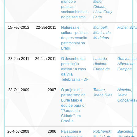
mundo e
Melo
;
práticas
Cidade,
socioambientais
Lúcia Cony
no paisagismo
Faria
15-Fev-2012
22-Set-2011
Natureza e
Mongelli,
Ficher, Sylv
cultura : práticas
Mônica de
de preservação
Medeiros
patrimonial no
Brasil
28-Jun-2011
26-Jan-2011
O desenho da
Lacerda,
Gouvêa, Lu
percepção
Hiatiane
Alberto de
afetiva : o caso
Cunha de
Campos
da Vila
Telebrasília ‐ DF
28-Out-2009
2007
O projeto de
Tanure,
Almeida,
paisagismo de
Joana Dias
Jaime
Burle Marx e
Gonçalves 
equipe para o
"Parque da
Cidade" em
Brasília
20-Nov-2009
2006
Paisagem e
Kutchenski,
Barcellos,
ecoturismo: o
Maria Lais
Vicente de