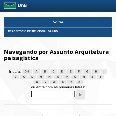
Skip
Voltar
navigation
REPOSITÓRIO INSTITUCIONAL DA UNB
Navegando por Assunto Arquitetura
paisagística
Ir para:
0-9
A
B
C
D
E
F
G
H
I
J
K
L
M
N
O
P
Q
R
S
T
U
V
W
X
Y
Z
ou entre com as primeiras letras: