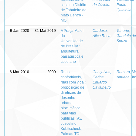
caso do Distrito
de Oliveira
Paulo
de Tabuleiro do
Quintella
Mato Dentro -
MG
9-Jan-2020
31-Mai-2019
A Praça Maior
Cardoso,
Tenorio,
da
Alice Rosa
Gabriela de
Universidade
Souza
de Brasília :
arquitetura
paisagística e
cotidiano
6-Mar-2010
2009
Ruas
Gonçalves,
Romero, Ma
confortáveis,
Carlos
Adriana Bu
ruas com vida :
Eduardo
proposição de
Cavalheiro
diretrizes de
desenho
urbano
bioclimático
para vias
públicas : Av.
Juscelino
Kubitscheck,
Palmas-TO