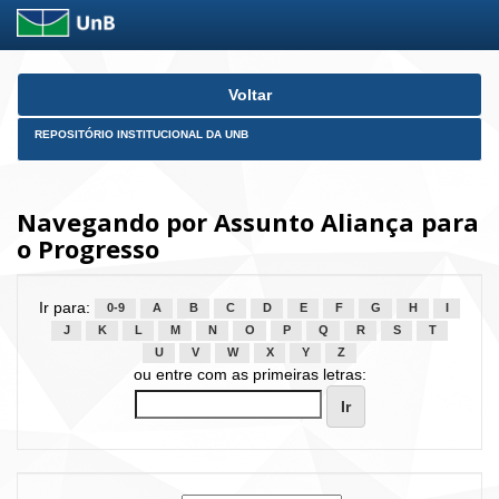
Skip
Voltar
navigation
REPOSITÓRIO INSTITUCIONAL DA UNB
Navegando por Assunto Aliança para
o Progresso
Ir para:
0-9
A
B
C
D
E
F
G
H
I
J
K
L
M
N
O
P
Q
R
S
T
U
V
W
X
Y
Z
ou entre com as primeiras letras: