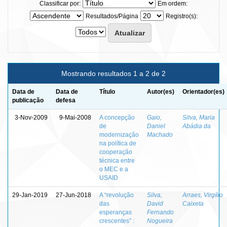
Classificar por:
Em ordem:
Resultados/Página
Registro(s):
Mostrando resultados 1 a 2 de 2
Data de
Data de
Título
Autor(es)
Orientador(es)
publicação
defesa
3-Nov-2009
9-Mai-2008
A concepção
Gaio,
Silva, Maria
de
Daniel
Abádia da
modernização
Machado
na política de
cooperação
técnica entre
o MEC e a
USAID
29-Jan-2019
27-Jun-2018
A “revolução
Silva,
Arraes, Virgílio
das
David
Caixeta
esperanças
Fernando
crescentes” :
Nogueira