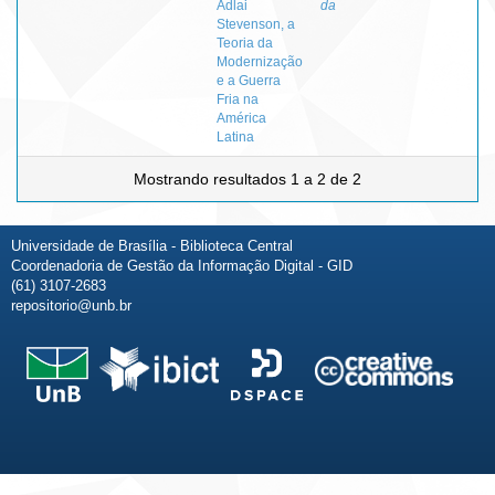
Adlai
da
Stevenson, a
Teoria da
Modernização
e a Guerra
Fria na
América
Latina
Mostrando resultados 1 a 2 de 2
Universidade de Brasília - Biblioteca Central
Coordenadoria de Gestão da Informação Digital - GID
(61) 3107-2683
repositorio@unb.br