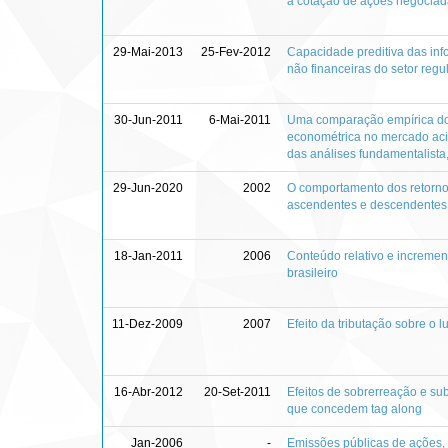
a cotação de ações negociada
29-Mai-2013
25-Fev-2012
Capacidade preditiva das in
não financeiras do setor reg
30-Jun-2011
6-Mai-2011
Uma comparação empírica do 
econométrica no mercado aci
das análises fundamentalista,
29-Jun-2020
2002
O comportamento dos retorno
ascendentes e descendentes 
18-Jan-2011
2006
Conteúdo relativo e incremen
brasileiro
11-Dez-2009
2007
Efeito da tributação sobre o 
16-Abr-2012
20-Set-2011
Efeitos de sobrerreação e s
que concedem tag along
Jan-2006
-
Emissões públicas de ações, 