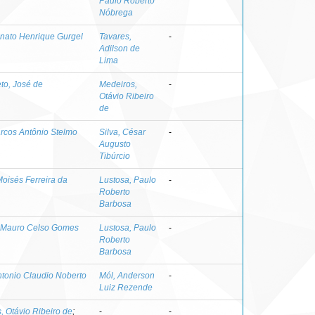
Paulo Roberto
Nóbrega
nato Henrique Gurgel
Tavares,
-
Adilson de
Lima
eto, José de
Medeiros,
-
Otávio Ribeiro
de
arcos Antônio Stelmo
Silva, César
-
Augusto
Tibúrcio
oisés Ferreira da
Lustosa, Paulo
-
Roberto
Barbosa
, Mauro Celso Gomes
Lustosa, Paulo
-
Roberto
Barbosa
ntonio Claudio Noberto
Mól, Anderson
-
Luiz Rezende
, Otávio Ribeiro de
;
-
-