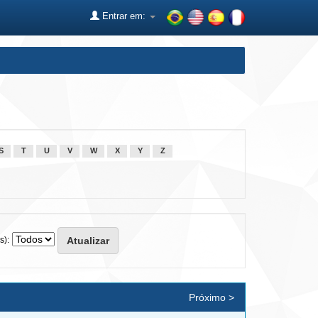
Entrar em:
S
T
U
V
W
X
Y
Z
s):
Próximo >