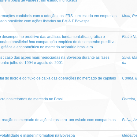
s em bolsa de valores : um estudo multicasos
formações contábeis com a adoção das IFRS : um estudo em empresas
Mota, Re
ulado brasileiro com ações listadas na BM & F Bovespa
desempenho preditivo das análises fundamentalista, gráfica e
Pietro N
onário brasileiroUma comparação empírica do desempenho preditivo
 gráfica e econométrica no mercado acionário brasileiro
s : caso das ações mais negociadas na Bovespa durante as fases
Silva, M
entre julho de 1994 e agosto de 2001
da
tal do lucro e do fluxo de caixa das operações no mercado de capitais
Cunha, M
lucro nos retornos de mercado no Brasil
Ferreira
ub-reação no mercado de ações brasileiro: um estudo com companhias
Paiva, A
volatilidade e insider information na Bovespa
Medeiros