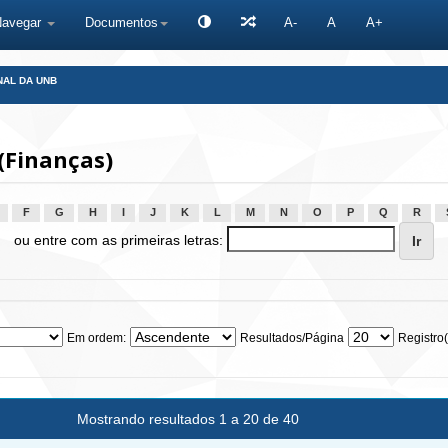
Navegar
Documentos
A-
A
A+
NAL DA UNB
(Finanças)
F
G
H
I
J
K
L
M
N
O
P
Q
R
ou entre com as primeiras letras:
Em ordem:
Resultados/Página
Registro(
Mostrando resultados 1 a 20 de 40