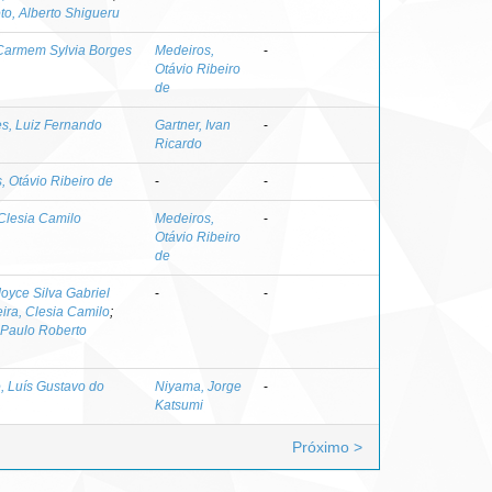
o, Alberto Shigueru
 Carmem Sylvia Borges
Medeiros,
-
Otávio Ribeiro
de
s, Luiz Fernando
Gartner, Ivan
-
Ricardo
, Otávio Ribeiro de
-
-
 Clesia Camilo
Medeiros,
-
Otávio Ribeiro
de
Joyce Silva Gabriel
-
-
ira, Clesia Camilo
;
 Paulo Roberto
o, Luís Gustavo do
Niyama, Jorge
-
Katsumi
Próximo >