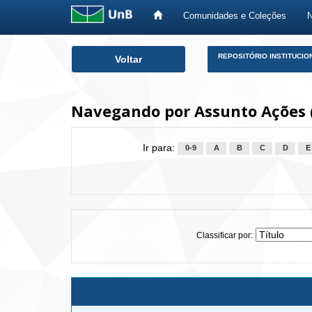
Comunidades e Coleções
Skip
REPOSITÓRIO INSTITUCIO
Voltar
navigation
Navegando por Assunto Ações 
Ir para:
0-9
A
B
C
D
E
Classificar por: