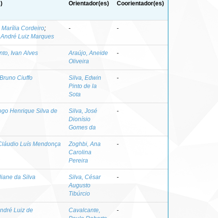
)
Orientador(es)
Coorientador(es)
 Marília Cordeiro
;
-
-
 André Luiz Marques
to, Ivan Alves
Araújo, Aneide
-
Oliveira
 Bruno Ciuffo
Silva, Edwin
-
Pinto de la
Sota
ogo Henrique Silva de
Silva, José
-
Dionísio
Gomes da
Cláudio Luís Mendonça
Zoghbi, Ana
-
Carolina
Pereira
liane da Silva
Silva, César
-
Augusto
Tibúrcio
ndré Luiz de
Cavalcante,
-