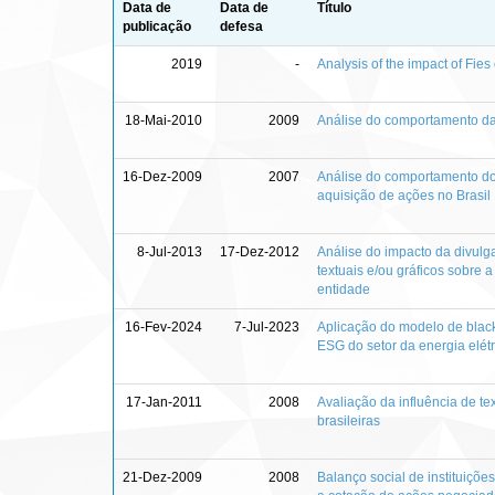
Data de
Data de
Título
publicação
defesa
2019
-
Analysis of the impact of Fies
18-Mai-2010
2009
Análise do comportamento da
16-Dez-2009
2007
Análise do comportamento dos 
aquisição de ações no Brasil
8-Jul-2013
17-Dez-2012
Análise do impacto da divulg
textuais e/ou gráficos sobre 
entidade
16-Fev-2024
7-Jul-2023
Aplicação do modelo de black
ESG do setor da energia elétr
17-Jan-2011
2008
Avaliação da influência de te
brasileiras
21-Dez-2009
2008
Balanço social de instituiçõe