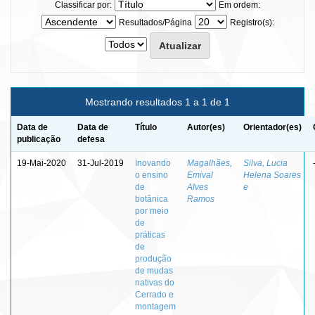
Classificar por:
Em ordem:
Resultados/Página
Registro(s):
Mostrando resultados 1 a 1 de 1
Data de
Data de
Título
Autor(es)
Orientador(es)
publicação
defesa
19-Mai-2020
31-Jul-2019
Inovando
Magalhães,
Silva, Lucia
o ensino
Emival
Helena Soares
de
Alves
e
botânica
Ramos
por meio
de
práticas
de
produção
de mudas
nativas do
Cerrado e
montagem