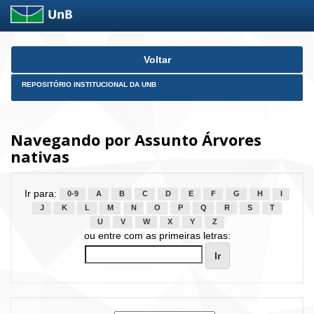
Skip
Voltar
navigation
REPOSITÓRIO INSTITUCIONAL DA UNB
Navegando por Assunto Árvores
nativas
Ir para:
0-9
A
B
C
D
E
F
G
H
I
J
K
L
M
N
O
P
Q
R
S
T
U
V
W
X
Y
Z
ou entre com as primeiras letras: