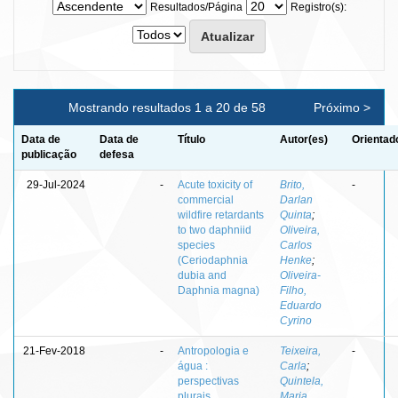
Resultados/Página
Registro(s):
Mostrando resultados 1 a 20 de 58
Próximo >
Data de
Data de
Título
Autor(es)
Orientad
publicação
defesa
29-Jul-2024
-
Acute toxicity of
Brito,
-
commercial
Darlan
wildfire retardants
Quinta
;
to two daphniid
Oliveira,
species
Carlos
(Ceriodaphnia
Henke
;
dubia and
Oliveira-
Daphnia magna)
Filho,
Eduardo
Cyrino
21-Fev-2018
-
Antropologia e
Teixeira,
-
água :
Carla
;
perspectivas
Quintela,
plurais
Maria