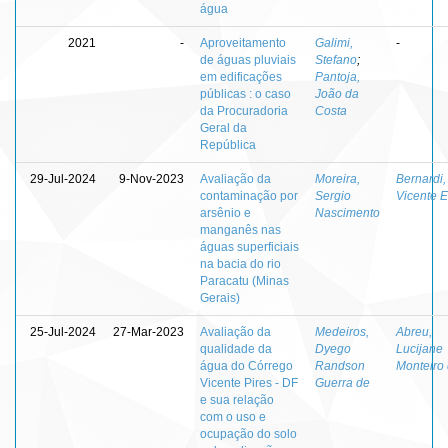
água
2021
-
Aproveitamento
Galimi,
-
de águas pluviais
Stefano
;
em edificações
Pantoja,
públicas : o caso
João da
da Procuradoria
Costa
Geral da
República
29-Jul-2024
9-Nov-2023
Avaliação da
Moreira,
Bernardi,
contaminação por
Sergio
Vicente E
arsênio e
Nascimento
manganês nas
águas superficiais
na bacia do rio
Paracatu (Minas
Gerais)
25-Jul-2024
27-Mar-2023
Avaliação da
Medeiros,
Abreu,
qualidade da
Dyego
Lucijane
água do Córrego
Randson
Monteiro
Vicente Pires - DF
Guerra de
e sua relação
com o uso e
ocupação do solo