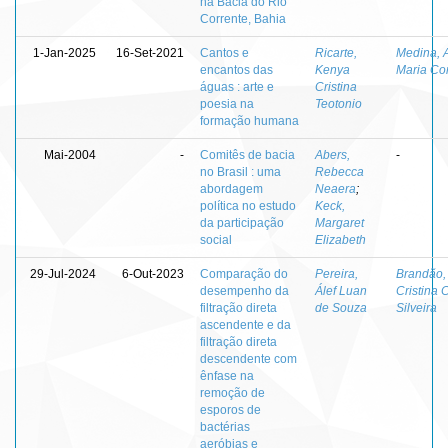
na Bacia do Rio
Corrente, Bahia
1-Jan-2025
16-Set-2021
Cantos e
Ricarte,
Medina, A
encantos das
Kenya
Maria Co
águas : arte e
Cristina
poesia na
Teotonio
formação humana
Mai-2004
-
Comitês de bacia
Abers,
-
no Brasil : uma
Rebecca
abordagem
Neaera
;
política no estudo
Keck,
da participação
Margaret
social
Elizabeth
29-Jul-2024
6-Out-2023
Comparação do
Pereira,
Brandão,
desempenho da
Álef Luan
Cristina 
filtração direta
de Souza
Silveira
ascendente e da
filtração direta
descendente com
ênfase na
remoção de
esporos de
bactérias
aeróbias e