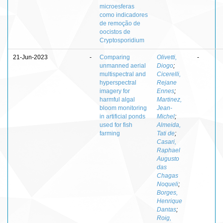
microesferas
como indicadores
de remoção de
oocistos de
Cryptosporidium
21-Jun-2023
-
Comparing
Olivetti,
-
unmanned aerial
Diogo
;
multispectral and
Cicerelli,
hyperspectral
Rejane
imagery for
Ennes
;
harmful algal
Martinez,
bloom monitoring
Jean-
in artificial ponds
Michel
;
used for fish
Almeida,
farming
Tati de
;
Casari,
Raphael
Augusto
das
Chagas
Noqueli
;
Borges,
Henrique
Dantas
;
Roig,