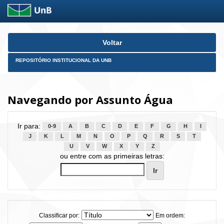
Skip
Voltar
navigation
REPOSITÓRIO INSTITUCIONAL DA UNB
Navegando por Assunto Água
Ir para:
0-9
A
B
C
D
E
F
G
H
I
J
K
L
M
N
O
P
Q
R
S
T
U
V
W
X
Y
Z
ou entre com as primeiras letras:
Classificar por:
Em ordem: