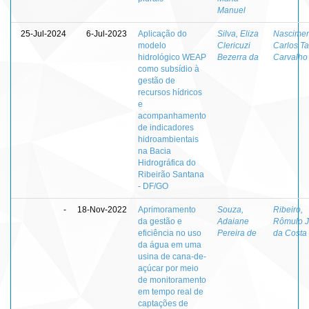
Manuel
25-Jul-2024
6-Jul-2023
Aplicação do
Silva, Eliza
Nascimen
modelo
Clericuzi
Carlos T
hidrológico WEAP
Bezerra da
Carvalho
como subsídio à
gestão de
recursos hídricos
e
acompanhamento
de indicadores
hidroambientais
na Bacia
Hidrográfica do
Ribeirão Santana
- DF/GO
-
18-Nov-2022
Aprimoramento
Souza,
Ribeiro,
da gestão e
Adaiane
Rômulo 
eficiência no uso
Pereira de
da Costa
da água em uma
usina de cana-de-
açúcar por meio
de monitoramento
em tempo real de
captações de