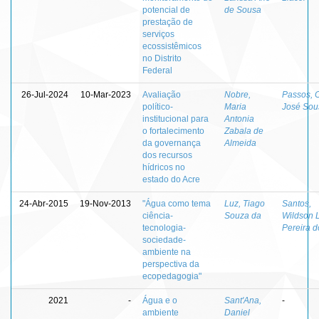
potencial de
de Sousa
prestação de
serviços
ecossistêmicos
no Distrito
Federal
26-Jul-2024
10-Mar-2023
Avaliação
Nobre,
Passos, 
político-
Maria
José Sou
institucional para
Antonia
o fortalecimento
Zabala de
da governança
Almeida
dos recursos
hídricos no
estado do Acre
24-Abr-2015
19-Nov-2013
"Água como tema
Luz, Tiago
Santos,
ciência-
Souza da
Wildson 
tecnologia-
Pereira d
sociedade-
ambiente na
perspectiva da
ecopedagogia"
2021
-
Água e o
Sant'Ana,
-
ambiente
Daniel