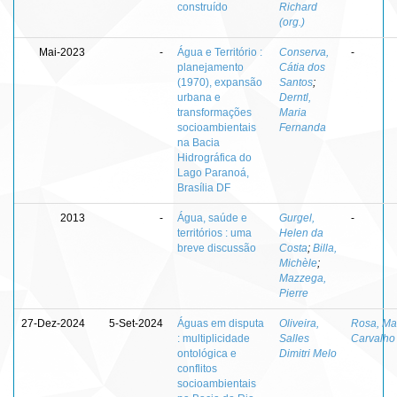
construído
Richard
(org.)
Mai-2023
-
Água e Território :
Conserva,
-
planejamento
Cátia dos
(1970), expansão
Santos
;
urbana e
Derntl,
transformações
Maria
socioambientais
Fernanda
na Bacia
Hidrográfica do
Lago Paranoá,
Brasília DF
2013
-
Água, saúde e
Gurgel,
-
territórios : uma
Helen da
breve discussão
Costa
;
Billa,
Michèle
;
Mazzega,
Pierre
27-Dez-2024
5-Set-2024
Águas em disputa
Oliveira,
Rosa, Ma
: multiplicidade
Salles
Carvalho
ontológica e
Dimitri Melo
conflitos
socioambientais