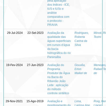
pela aplicação
dos índices - ICE,
IUS e IUSc e
análise
comparativa com
o protocolo -
PRAVIA
29-Jul-2024
22-Set-2023
Avaliação da
Rodrigues,
Minoti, R
qualidade das
Roberta
Tezini
águas superficiais
Carina da
em cursos d'água
Silva
da bacia
hidrográfica do rio
Paranaíba
19-Fev-2024
27-Jun-2023
Avaliação do
Gouvêa,
Menezes
Programa
Erlon
Rafael Te
Produtor de Água
Maikel de
de
na Bacia do
Ribeirão João
Leite : aplicação
do método
controle sintético
29-Nov-2021
15-Ago-2019
Avaliação e
Lima,
Roig, He
monitoramento do
Larissa Ane
Llacer