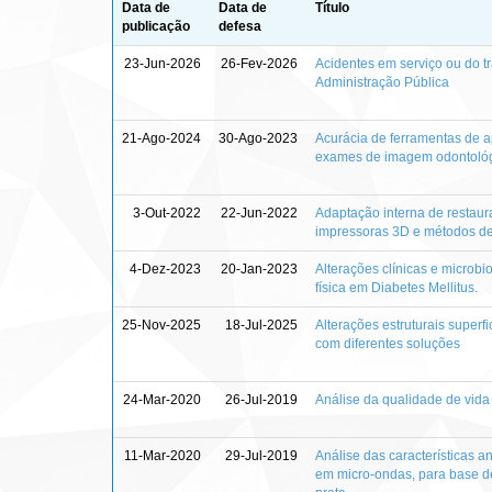
Data de
Data de
Título
publicação
defesa
23-Jun-2026
26-Fev-2026
Acidentes em serviço ou do 
Administração Pública
21-Ago-2024
30-Ago-2023
Acurácia de ferramentas de 
exames de imagem odontológi
3-Out-2022
22-Jun-2022
Adaptação interna de restaur
impressoras 3D e métodos d
4-Dez-2023
20-Jan-2023
Alterações clínicas e microb
física em Diabetes Mellitus.
25-Nov-2025
18-Jul-2025
Alterações estruturais super
com diferentes soluções
24-Mar-2020
26-Jul-2019
Análise da qualidade de vida
11-Mar-2020
29-Jul-2019
Análise das características a
em micro-ondas, para base de