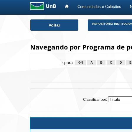
Comunidades e Coleções
Skip
REPOSITÓRIO INSTITUCIO
Voltar
navigation
Navegando por Programa de p
Ir para:
0-9
A
B
C
D
E
Classificar por: