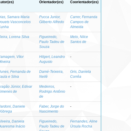
utor(es)
Orientador(es)
Coorientador(es)
ias, Samara Maria
Pucca Junior,
Carrer, Fernanda
ouets Vasconcelos
Gilberto Alfredo
Campos de
Cunha
Almeida
ieira, Lorena Silva
Figueiredo,
Melo, Nilce
Paulo Tadeu de
Santos de
Souza
amagem, Vítor
Hilgert, Leandro
-
liveira
Augusto
unes, Fernanda de
Damé-Teixeira,
Gris, Daniela
aula e Silva
Neilê
Corrêa
ragão Júnior, Edivar
Medeiros,
-
imenes de
Rodrigo Antônio
de
ardoni, Daniele
Faber, Jorge do
-
óbrega
Nascimento
ilveira, Daniela
Figueiredo,
Fernandes, Aline
uaresma Inácio
Paulo Tadeu de
Úrsula Rocha