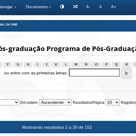
Navegar
Documentos
A-
A
A+
NAL DA UNB
ós-graduação Programa de Pós-Graduaç
F
G
H
I
J
K
L
M
N
O
P
Q
R
ou entre com as primeiras letras:
Em ordem:
Resultados/Página
Registro(
Mostrando resultados 1 a 20 de 152