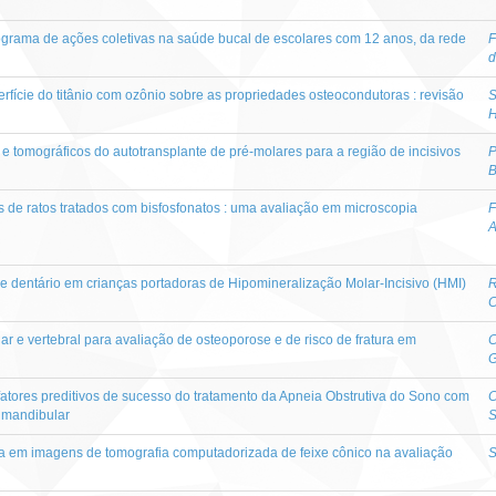
ograma de ações coletivas na saúde bucal de escolares com 12 anos, da rede
F
d
rfície do titânio com ozônio sobre as propriedades osteocondutoras : revisão
S
H
 e tomográficos do autotransplante de pré-molares para a região de incisivos
P
B
s de ratos tratados com bisfosfonatos : uma avaliação em microscopia
F
A
me dentário em crianças portadoras de Hipomineralização Molar-Incisivo (HMI)
R
C
r e vertebral para avaliação de osteoporose e de risco de fratura em
C
G
 fatores preditivos de sucesso do tratamento da Apneia Obstrutiva do Sono com
C
 mandibular
S
a em imagens de tomografia computadorizada de feixe cônico na avaliação
S