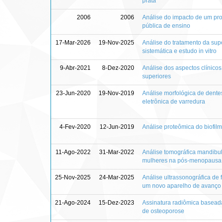
prata
2006
2006
Análise do impacto de um pr
pública de ensino
17-Mar-2026
19-Nov-2025
Análise do tratamento da supe
sistemática e estudo in vitro
9-Abr-2021
8-Dez-2020
Análise dos aspectos clínicos
superiores
23-Jun-2020
19-Nov-2019
Análise morfológica de dente
eletrônica de varredura
4-Fev-2020
12-Jun-2019
Análise proteômica do biofil
11-Ago-2022
31-Mar-2022
Análise tomográfica mandibula
mulheres na pós-menopausa
25-Nov-2025
24-Mar-2025
Análise ultrassonográfica de
um novo aparelho de avanço
21-Ago-2024
15-Dez-2023
Assinatura radiômica basead
de osteoporose