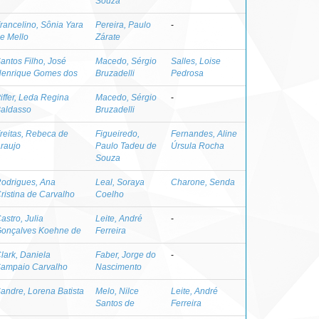
Souza
rancelino, Sônia Yara
Pereira, Paulo
-
e Mello
Zárate
antos Filho, José
Macedo, Sérgio
Salles, Loise
enrique Gomes dos
Bruzadelli
Pedrosa
iffer, Leda Regina
Macedo, Sérgio
-
aldasso
Bruzadelli
reitas, Rebeca de
Figueiredo,
Fernandes, Aline
raujo
Paulo Tadeu de
Úrsula Rocha
Souza
odrigues, Ana
Leal, Soraya
Charone, Senda
ristina de Carvalho
Coelho
astro, Julia
Leite, André
-
onçalves Koehne de
Ferreira
lark, Daniela
Faber, Jorge do
-
ampaio Carvalho
Nascimento
andre, Lorena Batista
Melo, Nilce
Leite, André
Santos de
Ferreira