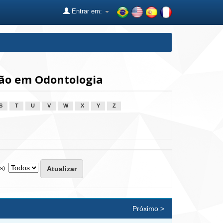
Entrar em:
ão em Odontologia
S
T
U
V
W
X
Y
Z
s):
Próximo >