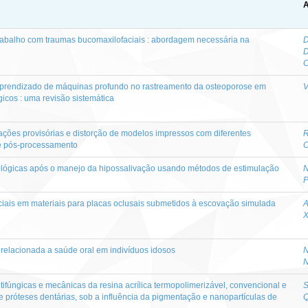
A
trabalho com traumas bucomaxilofaciais : abordagem necessária na
D
D
aprendizado de máquinas profundo no rastreamento da osteoporose em
V
cos : uma revisão sistemática
ações provisórias e distorção de modelos impressos com diferentes
R
e pós-processamento
O
iológicas após o manejo da hipossalivação usando métodos de estimulação
N
P
ficiais em materiais para placas oclusais submetidos à escovação simulada
A
X
 relacionada a saúde oral em indivíduos idosos
N
N
ntifúngicas e mecânicas da resina acrílica termopolimerizável, convencional e
S
 próteses dentárias, sob a influência da pigmentação e nanopartículas de
Q