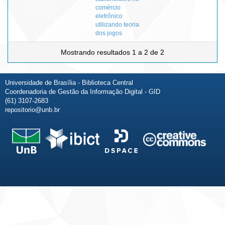
comércio
eletrônico
utilizando teoria
dos jogos
Mostrando resultados 1 a 2 de 2
Universidade de Brasília - Biblioteca Central
Coordenadoria de Gestão da Informação Digital - GID
(61) 3107-2683
repositorio@unb.br
Fale conosco
Sobre