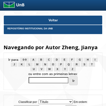
Skip
Voltar
navigation
REPOSITÓRIO INSTITUCIONAL DA UNB
Navegando por Autor Zheng, Jianya
Ir para:
0-9
A
B
C
D
E
F
G
H
I
J
K
L
M
N
O
P
Q
R
S
T
U
V
W
X
Y
Z
ou entre com as primeiras letras:
Classificar por:
Em ordem: