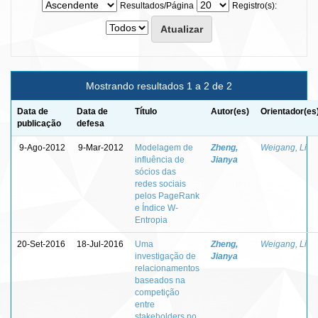
Resultados/Página
Registro(s):
Mostrando resultados 1 a 2 de 2
Data de
Data de
Título
Autor(es)
Orientador(es
publicação
defesa
9-Ago-2012
9-Mar-2012
Modelagem de
Zheng,
Weigang, Li
influência de
Jianya
sócios das
redes sociais
pelos PageRank
e Índice W-
Entropia
20-Set-2016
18-Jul-2016
Uma
Zheng,
Weigang, Li
investigação de
Jianya
relacionamentos
baseados na
competição
entre
stakeholders no