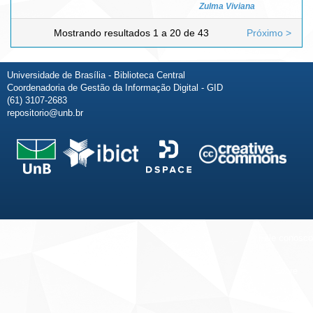
Zulma Viviana
Mostrando resultados 1 a 20 de 43
Próximo >
Universidade de Brasília - Biblioteca Central
Coordenadoria de Gestão da Informação Digital - GID
(61) 3107-2683
repositorio@unb.br
Fale conosco
Sobre