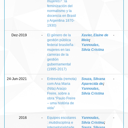
mujeres? : la
feminización del
normalismo y la
docencia en Brasil
y Argentina 1870-
1930)
Dez-2019
-
El género de la
Xavier, Elaine de
-
gestión pública
Melo
;
federal brasileña :
Yannoulas,
mujeres en las
Silvia Cristina
carreras de la
gestión
gubernamental
(1995-2017)
24-Jun-2021
-
Entrevista (remota)
Souza, Silvana
-
com Ana Maria
Aparecida de
;
(Nita) Araújo
Yannoulas,
Freire, sobre a
Silvia Cristina
obra “Paulo Freire
– uma história de
vida”
2016
-
Equipes escolares
Yannoulas,
-
: mutidisciplina e
Silvia Cristina
;
intersetorialidade
Souza, Silvana