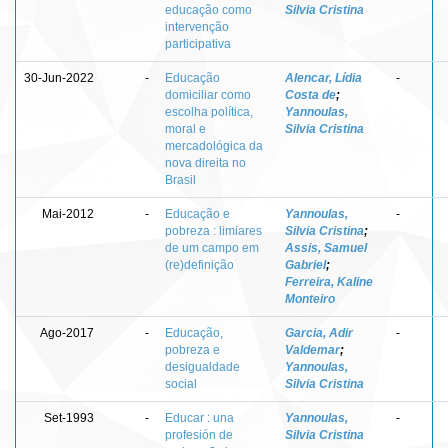
educação como
Silvia Cristina
intervenção
participativa
30-Jun-2022
-
Educação
Alencar, Lídia
-
domiciliar como
Costa de
;
escolha política,
Yannoulas,
moral e
Silvia Cristina
mercadológica da
nova direita no
Brasil
Mai-2012
-
Educação e
Yannoulas,
-
pobreza : limiares
Silvia Cristina
;
de um campo em
Assis, Samuel
(re)definição
Gabriel
;
Ferreira, Kaline
Monteiro
Ago-2017
-
Educação,
Garcia, Adir
-
pobreza e
Valdemar
;
desigualdade
Yannoulas,
social
Silvia Cristina
Set-1993
-
Educar : una
Yannoulas,
-
profesión de
Silvia Cristina