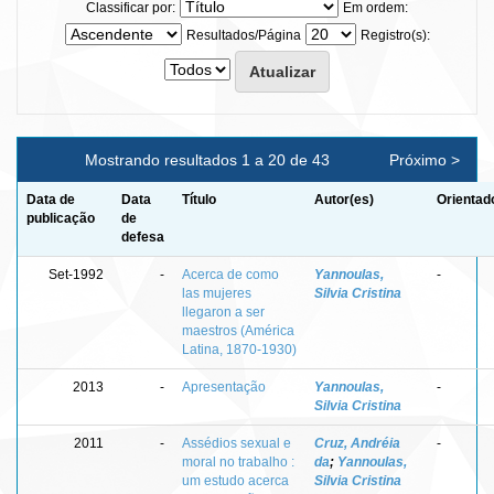
Classificar por:
Em ordem:
Resultados/Página
Registro(s):
Mostrando resultados 1 a 20 de 43
Próximo >
Data de
Data
Título
Autor(es)
Orientad
publicação
de
defesa
Set-1992
-
Acerca de como
Yannoulas,
-
las mujeres
Silvia Cristina
llegaron a ser
maestros (América
Latina, 1870-1930)
2013
-
Apresentação
Yannoulas,
-
Silvia Cristina
2011
-
Assédios sexual e
Cruz, Andréia
-
moral no trabalho :
da
;
Yannoulas,
um estudo acerca
Silvia Cristina