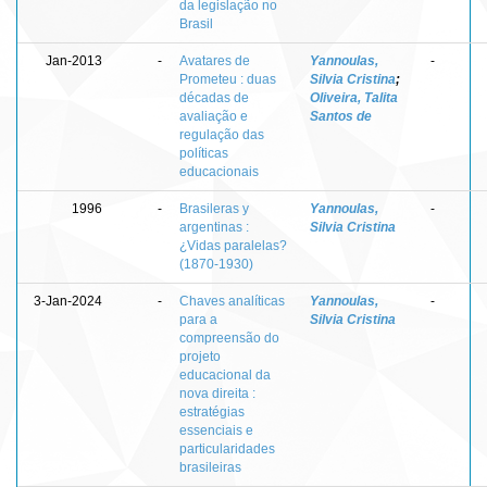
da legislação no
Brasil
Jan-2013
-
Avatares de
Yannoulas,
-
Prometeu : duas
Silvia Cristina
;
décadas de
Oliveira, Talita
avaliação e
Santos de
regulação das
políticas
educacionais
1996
-
Brasileras y
Yannoulas,
-
argentinas :
Silvia Cristina
¿Vidas paralelas?
(1870-1930)
3-Jan-2024
-
Chaves analíticas
Yannoulas,
-
para a
Silvia Cristina
compreensão do
projeto
educacional da
nova direita :
estratégias
essenciais e
particularidades
brasileiras