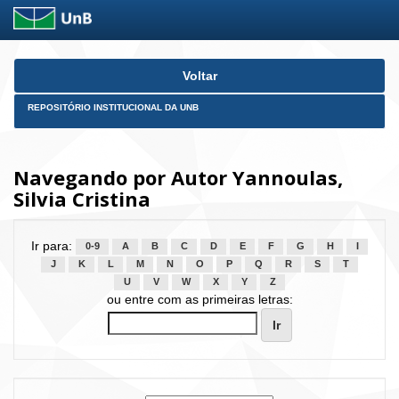
Skip
Voltar
navigation
REPOSITÓRIO INSTITUCIONAL DA UNB
Navegando por Autor Yannoulas,
Silvia Cristina
Ir para:
0-9
A
B
C
D
E
F
G
H
I
J
K
L
M
N
O
P
Q
R
S
T
U
V
W
X
Y
Z
ou entre com as primeiras letras: