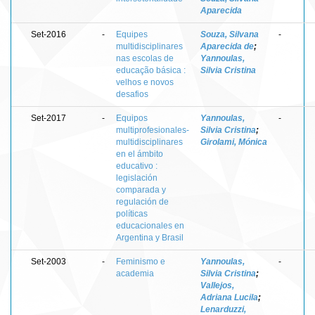
Aparecida
Set-2016
-
Equipes
Souza, Silvana
-
multidisciplinares
Aparecida de
;
nas escolas de
Yannoulas,
educação básica :
Silvia Cristina
velhos e novos
desafios
Set-2017
-
Equipos
Yannoulas,
-
multiprofesionales-
Silvia Cristina
;
multidisciplinares
Girolami, Mónica
en el ámbito
educativo :
legislación
comparada y
regulación de
políticas
educacionales en
Argentina y Brasil
Set-2003
-
Feminismo e
Yannoulas,
-
academia
Silvia Cristina
;
Vallejos,
Adriana Lucila
;
Lenarduzzi,