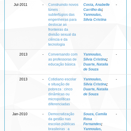
Jul-2011
-
Construindo novos
Costa, Anabelle
-
túneis :
Carrilho da
;
subterfúgios das
Yannoulas,
engenheiras para
Silvia Cristina
deslocar as
fronteiras da
divisão sexual da
ciência e da
tecnologia
2013
-
Conversando com
Yannoulas,
-
as professoras de
Silvia Cristina
;
educação básica
Duarte, Natalia
de Souza
2013
-
Cotidiano escolar
Yannoulas,
-
e situação de
Silvia Cristina
;
pobreza : cinco
Duarte, Natalia
dinâmicas ou
de Souza
micropolíticas
diferenciadas
Jan-2010
-
Democratização
Souza, Camila
-
da gestão nas
Rosa
escolas públicas
Fernandes
;
brasileiras : a
Yannoulas,