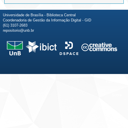
Universidade de Brasília - Biblioteca Central
Coordenadoria de Gestão da Informação Digital - GID
(61) 3107-2683
repositorio@unb.br
Fale conosco
Sobre