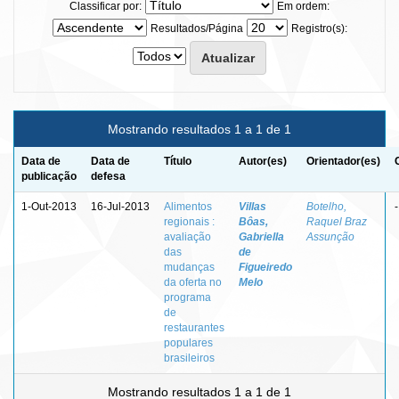
Classificar por:
Em ordem:
Resultados/Página
Registro(s):
Mostrando resultados 1 a 1 de 1
Data de
Data de
Título
Autor(es)
Orientador(es)
publicação
defesa
1-Out-2013
16-Jul-2013
Alimentos
Villas
Botelho,
-
regionais :
Bôas,
Raquel Braz
avaliação
Gabriella
Assunção
das
de
mudanças
Figueiredo
da oferta no
Melo
programa
de
restaurantes
populares
brasileiros
Mostrando resultados 1 a 1 de 1