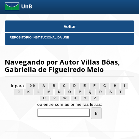
Skip
Voltar
navigation
REPOSITÓRIO INSTITUCIONAL DA UNB
Navegando por Autor Villas Bôas,
Gabriella de Figueiredo Melo
Ir para:
0-9
A
B
C
D
E
F
G
H
I
J
K
L
M
N
O
P
Q
R
S
T
U
V
W
X
Y
Z
ou entre com as primeiras letras: