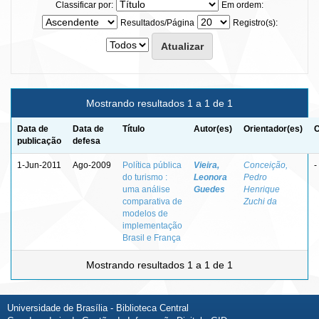
Classificar por:
Em ordem:
Resultados/Página
Registro(s):
Mostrando resultados 1 a 1 de 1
Data de
Data de
Título
Autor(es)
Orientador(es)
C
publicação
defesa
1-Jun-2011
Ago-2009
Política pública
Vieira,
Conceição,
-
do turismo :
Leonora
Pedro
uma análise
Guedes
Henrique
comparativa de
Zuchi da
modelos de
implementação
Brasil e França
Mostrando resultados 1 a 1 de 1
Universidade de Brasília - Biblioteca Central