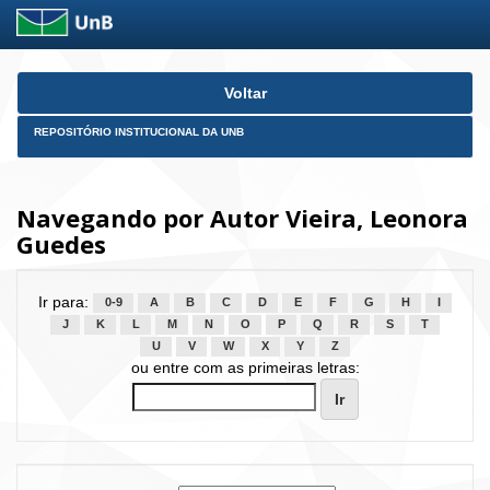
Skip
Voltar
navigation
REPOSITÓRIO INSTITUCIONAL DA UNB
Navegando por Autor Vieira, Leonora
Guedes
Ir para:
0-9
A
B
C
D
E
F
G
H
I
J
K
L
M
N
O
P
Q
R
S
T
U
V
W
X
Y
Z
ou entre com as primeiras letras: