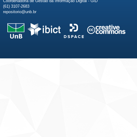
Coordenadoria de Gestão da Informação Digital - GID
(61) 3107-2683
repositorio@unb.br
Fale conosco
Sobre