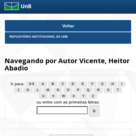
Skip
Voltar
navigation
REPOSITÓRIO INSTITUCIONAL DA UNB
Navegando por Autor Vicente, Heitor
Abadio
Ir para:
0-9
A
B
C
D
E
F
G
H
I
J
K
L
M
N
O
P
Q
R
S
T
U
V
W
X
Y
Z
ou entre com as primeiras letras: