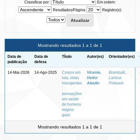
Classificar por:
Em ordem:
Resultados/Página
Registro(s):
Mostrando resultados 1 a 1 de 1
Data de
Data de
Título
Autor(es)
Orientador(es)
publicação
defesa
14-Mai-2026
14-Ago-2025
Corpos em
Vicente,
Brambatti,
luta, vidas
Heitor
Larissa
insurgentes
Abadio
Polejack
:
percepções
em saúde
de homens
negros
gays
Mostrando resultados 1 a 1 de 1