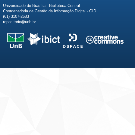
Universidade de Brasília - Biblioteca Central
Coordenadoria de Gestão da Informação Digital - GID
(61) 3107-2683
repositorio@unb.br
Fale conosco
Sobre