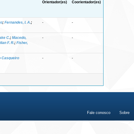
Orientador(es)
Coorientador(es)
ro
;
Fernandes, I. A.
;
-
-
ake C.
;
Macedo,
-
-
lian F. R.
;
Fisher,
o Casqueiro
-
-
Fale conosco
Sobre