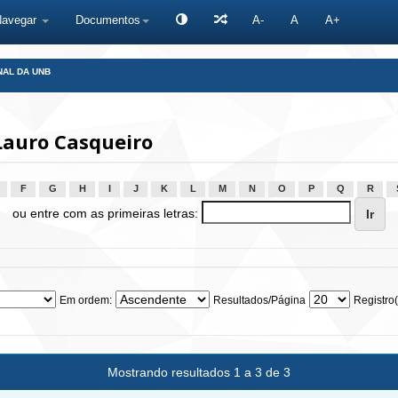
Navegar
Documentos
A-
A
A+
NAL DA UNB
Lauro Casqueiro
F
G
H
I
J
K
L
M
N
O
P
Q
R
ou entre com as primeiras letras:
Em ordem:
Resultados/Página
Registro(
Mostrando resultados 1 a 3 de 3