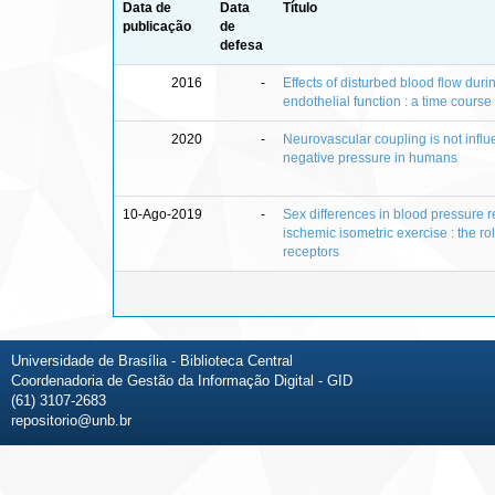
Data de
Data
Título
publicação
de
defesa
2016
-
Effects of disturbed blood flow duri
endothelial function : a time course
2020
-
Neurovascular coupling is not infl
negative pressure in humans
10-Ago-2019
-
Sex differences in blood pressure r
ischemic isometric exercise : the ro
receptors
Universidade de Brasília - Biblioteca Central
Coordenadoria de Gestão da Informação Digital - GID
(61) 3107-2683
repositorio@unb.br