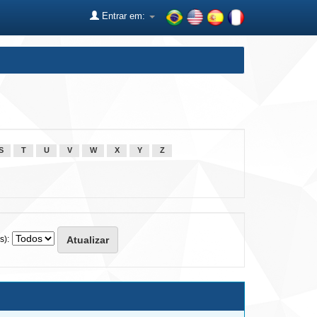
Entrar em:
S
T
U
V
W
X
Y
Z
s):