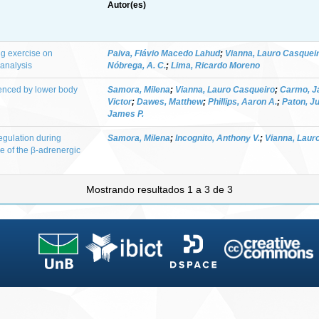
Autor(es)
ng exercise on
Paiva, Flávio Macedo Lahud
;
Vianna, Lauro Casquei
 analysis
Nóbrega, A. C.
;
Lima, Ricardo Moreno
uenced by lower body
Samora, Milena
;
Vianna, Lauro Casqueiro
;
Carmo, J
Victor
;
Dawes, Matthew
;
Phillips, Aaron A.
;
Paton, Ju
James P.
egulation during
Samora, Milena
;
Incognito, Anthony V.
;
Vianna, Laur
le of the β-adrenergic
Mostrando resultados 1 a 3 de 3