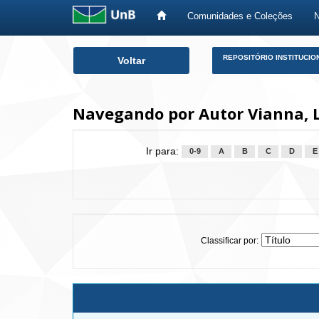
Comunidades e Coleções
Skip
REPOSITÓRIO INSTITUCIO
Voltar
navigation
Navegando por Autor Vianna, 
Ir para:
0-9
A
B
C
D
E
Classificar por: