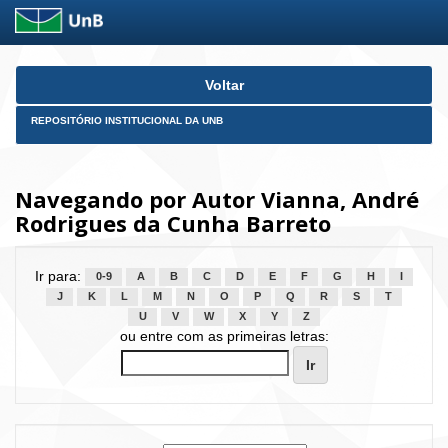
Skip
Voltar
navigation
REPOSITÓRIO INSTITUCIONAL DA UNB
Navegando por Autor Vianna, André
Rodrigues da Cunha Barreto
Ir para:
0-9
A
B
C
D
E
F
G
H
I
J
K
L
M
N
O
P
Q
R
S
T
U
V
W
X
Y
Z
ou entre com as primeiras letras: