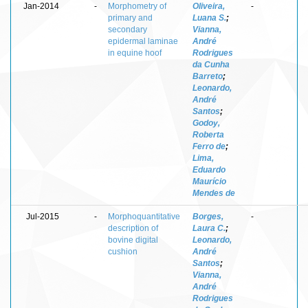
Jan-2014
-
Morphometry of
Oliveira,
-
primary and
Luana S.
;
secondary
Vianna,
epidermal laminae
André
in equine hoof
Rodrigues
da Cunha
Barreto
;
Leonardo,
André
Santos
;
Godoy,
Roberta
Ferro de
;
Lima,
Eduardo
Maurício
Mendes de
Jul-2015
-
Morphoquantitative
Borges,
-
description of
Laura C.
;
bovine digital
Leonardo,
cushion
André
Santos
;
Vianna,
André
Rodrigues