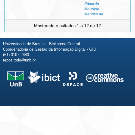
Eduardo
Maurício
Mendes de
Mostrando resultados 1 a 12 de 12
Universidade de Brasília - Biblioteca Central
Coordenadoria de Gestão da Informação Digital - GID
(61) 3107-2683
repositorio@unb.br
Fale conosco
Sobre