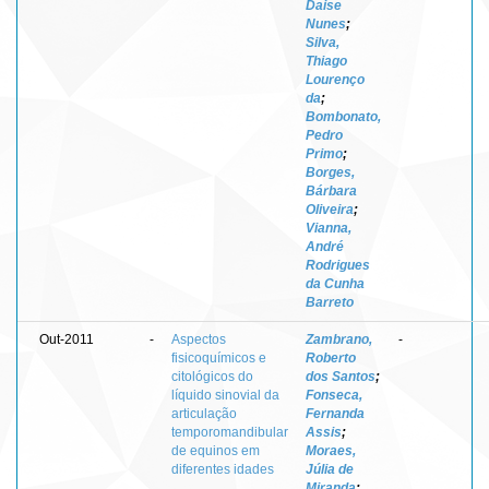
Daise
Nunes
;
Silva,
Thiago
Lourenço
da
;
Bombonato,
Pedro
Primo
;
Borges,
Bárbara
Oliveira
;
Vianna,
André
Rodrigues
da Cunha
Barreto
Out-2011
-
Aspectos
Zambrano,
-
fisicoquímicos e
Roberto
citológicos do
dos Santos
;
líquido sinovial da
Fonseca,
articulação
Fernanda
temporomandibular
Assis
;
de equinos em
Moraes,
diferentes idades
Júlia de
Miranda
;