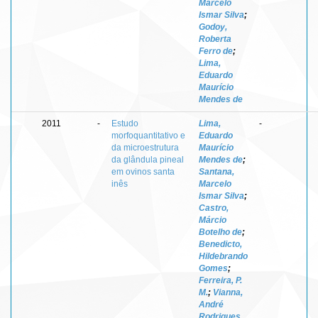
Marcelo
Ismar Silva
;
Godoy,
Roberta
Ferro de
;
Lima,
Eduardo
Maurício
Mendes de
2011
-
Estudo
Lima,
-
morfoquantitativo e
Eduardo
da microestrutura
Maurício
da glândula pineal
Mendes de
;
em ovinos santa
Santana,
inês
Marcelo
Ismar Silva
;
Castro,
Márcio
Botelho de
;
Benedicto,
Hildebrando
Gomes
;
Ferreira, P.
M.
;
Vianna,
André
Rodrigues