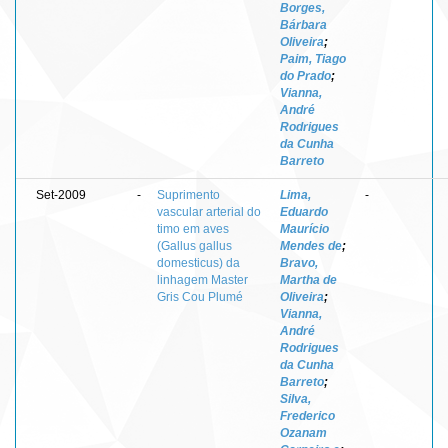
Borges,
Bárbara
Oliveira
;
Paim, Tiago
do Prado
;
Vianna,
André
Rodrigues
da Cunha
Barreto
Set-2009
-
Suprimento
Lima,
-
vascular arterial do
Eduardo
timo em aves
Maurício
(Gallus gallus
Mendes de
;
domesticus) da
Bravo,
linhagem Master
Martha de
Gris Cou Plumé
Oliveira
;
Vianna,
André
Rodrigues
da Cunha
Barreto
;
Silva,
Frederico
Ozanam