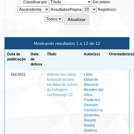
Classificar por:
Em ordem:
Resultados/Página
Registro(s):
Mostrando resultados 1 a 12 de 12
Data de
Data
Título
Autor(es)
Orientador(es)
publicação
de
defesa
Out-2011
-
Artérias dos lobos
Lima,
-
torácicos do timo
Eduardo
em fetos de suínos
Maurício
da linhagem
Mendes de
;
camborough 22
Silva,
Frederico
Ozanam
Carneiro e
;
Severino,
Renato
Souto
;
Queiroz,