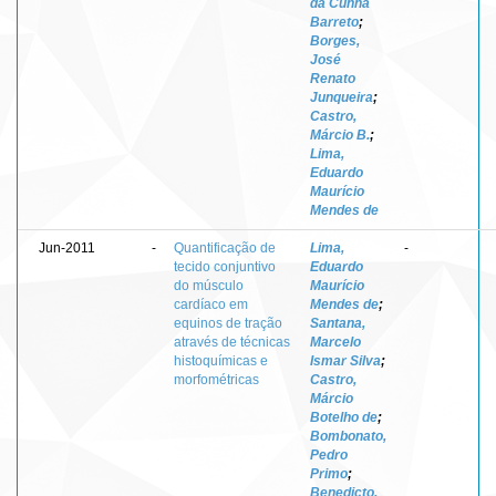
da Cunha
Barreto
;
Borges,
José
Renato
Junqueira
;
Castro,
Márcio B.
;
Lima,
Eduardo
Maurício
Mendes de
Jun-2011
-
Quantificação de
Lima,
-
tecido conjuntivo
Eduardo
do músculo
Maurício
cardíaco em
Mendes de
;
equinos de tração
Santana,
através de técnicas
Marcelo
histoquímicas e
Ismar Silva
;
morfométricas
Castro,
Márcio
Botelho de
;
Bombonato,
Pedro
Primo
;
Benedicto,