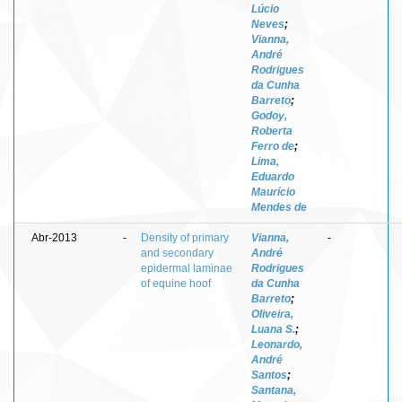
Lúcio
Neves
;
Vianna,
André
Rodrigues
da Cunha
Barreto
;
Godoy,
Roberta
Ferro de
;
Lima,
Eduardo
Maurício
Mendes de
Abr-2013
-
Density of primary
Vianna,
-
and secondary
André
epidermal laminae
Rodrigues
of equine hoof
da Cunha
Barreto
;
Oliveira,
Luana S.
;
Leonardo,
André
Santos
;
Santana,