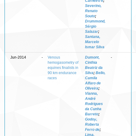
Carneiro e
;
Severino,
Renato
Souto
;
Drummond,
Sérgio
Salazar
;
Santana,
Marcelo
Ismar Silva
Jun-2014
-
Venous
Dumont,
-
hemogasometry of
Cinthia
equines finalists in
Beatriz da
90 km endurance
Silva
;
Bello,
races
Camila
Alfaro de
Oliveira
;
Vianna,
André
Rodrigues
da Cunha
Barreto
;
Godoy,
Roberta
Ferro de
;
Lima,