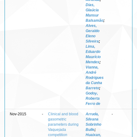
Dias,
Glaúcia
Mansur
Balsamão
;
Alves,
Geraldo
Eleno
Silveira
;
Lima,
Eduardo
Maurício
Mendes
;
Vianna,
André
Rodrigues
da Cunha
Barreto
;
Godoy,
Roberta
Ferro de
Nov-2015
-
Clinical and blood
Arruda,
-
gasometric
Silvana
parameters during
Sobrinho
Vaquejada
Bulle
;
competition
Huaixan,