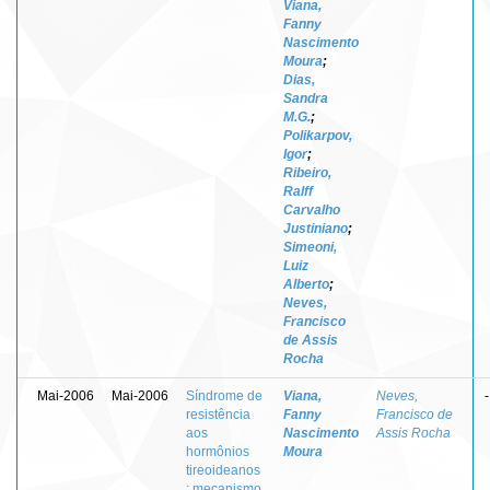
Viana,
Fanny
Nascimento
Moura
;
Dias,
Sandra
M.G.
;
Polikarpov,
Igor
;
Ribeiro,
Ralff
Carvalho
Justiniano
;
Simeoni,
Luiz
Alberto
;
Neves,
Francisco
de Assis
Rocha
Mai-2006
Mai-2006
Síndrome de
Viana,
Neves,
-
resistência
Fanny
Francisco de
aos
Nascimento
Assis Rocha
hormônios
Moura
tireoideanos
: mecanismo