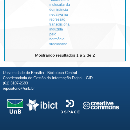
molecular da
dominância
negativa na
repressão
transcricional
induzida
pelo
hormônio
tireoideano
Mostrando resultados 1 a 2 de 2
Universidade de Brasília - Biblioteca Central
Coordenadoria de Gestão da Informação Digital - GID
(61) 3107-2683
repositorio@unb.br