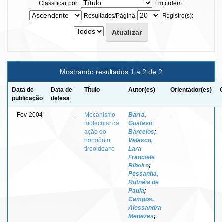
Classificar por:
Em ordem:
Resultados/Página
Registro(s):
Mostrando resultados 1 a 2 de 2
Data de
Data de
Título
Autor(es)
Orientador(es)
publicação
defesa
Fev-2004
-
Mecanismo
Barra,
-
-
molecular da
Gustavo
ação do
Barcelos
;
hormônio
Velasco,
tireoideano
Lara
Franciele
Ribeiro
;
Pessanha,
Rutnéia de
Paula
;
Campos,
Alessandra
Menezes
;