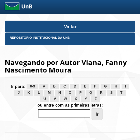
Skip
Voltar
navigation
REPOSITÓRIO INSTITUCIONAL DA UNB
Navegando por Autor Viana, Fanny
Nascimento Moura
Ir para:
0-9
A
B
C
D
E
F
G
H
I
J
K
L
M
N
O
P
Q
R
S
T
U
V
W
X
Y
Z
ou entre com as primeiras letras: