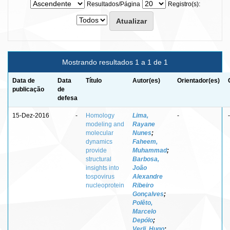
Resultados/Página
Registro(s):
Mostrando resultados 1 a 1 de 1
Data de
Data
Título
Autor(es)
Orientador(es)
publicação
de
defesa
15-Dez-2016
-
Homology
Lima,
-
-
modeling and
Rayane
molecular
Nunes
;
dynamics
Faheem,
provide
Muhammad
;
structural
Barbosa,
insights into
João
tospovirus
Alexandre
nucleoprotein
Ribeiro
Gonçalves
;
Polêto,
Marcelo
Depólo
;
Verli, Hugo
;