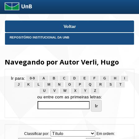
Skip
Voltar
navigation
REPOSITÓRIO INSTITUCIONAL DA UNB
Navegando por Autor Verli, Hugo
Ir para:
0-9
A
B
C
D
E
F
G
H
I
J
K
L
M
N
O
P
Q
R
S
T
U
V
W
X
Y
Z
ou entre com as primeiras letras:
Classificar por:
Em ordem: