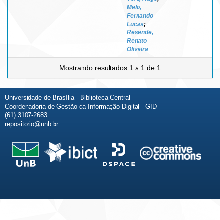
Melo,
Fernando
Lucas
;
Resende,
Renato
Oliveira
Mostrando resultados 1 a 1 de 1
Universidade de Brasília - Biblioteca Central
Coordenadoria de Gestão da Informação Digital - GID
(61) 3107-2683
repositorio@unb.br
Fale conosco