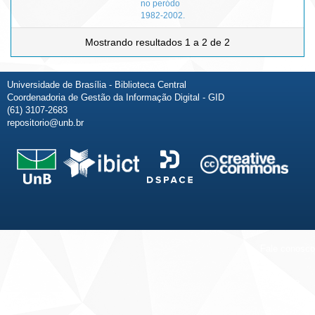
no peródo
1982-2002.
Mostrando resultados 1 a 2 de 2
Universidade de Brasília - Biblioteca Central
Coordenadoria de Gestão da Informação Digital - GID
(61) 3107-2683
repositorio@unb.br
Fale conosco
Sobre