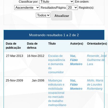
Classificar por:
Em ordem:
Resultados/Página
Registro(s):
Mostrando resultados 1 a 2 de 2
Data de
Data de
Título
Autor(es)
Orientador(es)
publicação
defesa
27-Mar-2013
16-Nov-2012
Escalas de
Vaz,
Resende, José
equivalência
Fábio
Guilherme de
e demanda
Monteiro
Lara
do
consumidor
25-Nov-2009
Jan-2006
Mudanças
Vaz,
Mollo, Maria
estruturais e
Fábio
de Lourdes
mobilidade
Monteiro
Rollemberg
ocupacional
no mercado
de trabalho
metropolitano