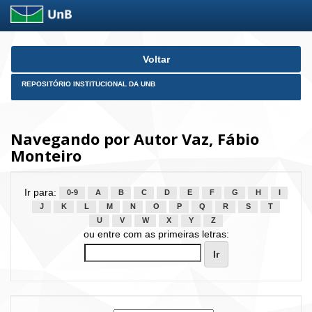
Skip
Voltar
navigation
REPOSITÓRIO INSTITUCIONAL DA UNB
Navegando por Autor Vaz, Fábio
Monteiro
Ir para:
0-9
A
B
C
D
E
F
G
H
I
J
K
L
M
N
O
P
Q
R
S
T
U
V
W
X
Y
Z
ou entre com as primeiras letras: