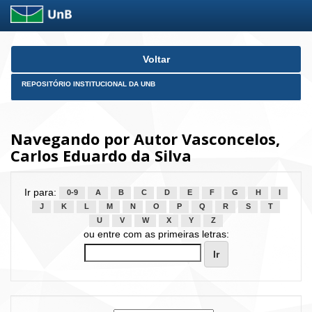
Skip
Voltar
navigation
REPOSITÓRIO INSTITUCIONAL DA UNB
Navegando por Autor Vasconcelos,
Carlos Eduardo da Silva
Ir para:
0-9
A
B
C
D
E
F
G
H
I
J
K
L
M
N
O
P
Q
R
S
T
U
V
W
X
Y
Z
ou entre com as primeiras letras: