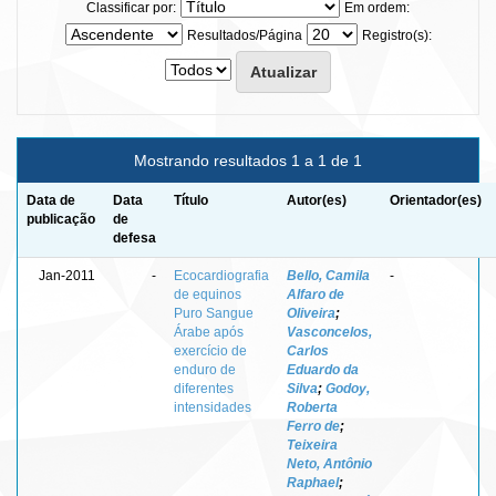
Classificar por:
Em ordem:
Resultados/Página
Registro(s):
Mostrando resultados 1 a 1 de 1
Data de
Data
Título
Autor(es)
Orientador(es)
publicação
de
defesa
Jan-2011
-
Ecocardiografia
Bello, Camila
-
de equinos
Alfaro de
Puro Sangue
Oliveira
;
Árabe após
Vasconcelos,
exercício de
Carlos
enduro de
Eduardo da
diferentes
Silva
;
Godoy,
intensidades
Roberta
Ferro de
;
Teixeira
Neto, Antônio
Raphael
;