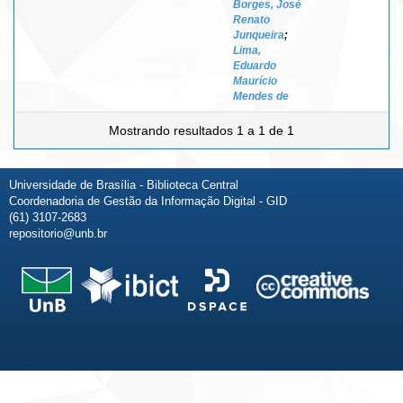
Borges, José
Renato
Junqueira
;
Lima,
Eduardo
Maurício
Mendes de
Mostrando resultados 1 a 1 de 1
Universidade de Brasília - Biblioteca Central
Coordenadoria de Gestão da Informação Digital - GID
(61) 3107-2683
repositorio@unb.br
Fale conosco