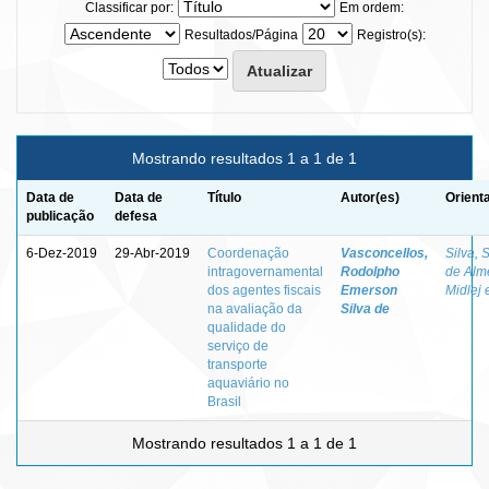
Classificar por:
Em ordem:
Resultados/Página
Registro(s):
Mostrando resultados 1 a 1 de 1
Data de
Data de
Título
Autor(es)
Orient
publicação
defesa
6-Dez-2019
29-Abr-2019
Coordenação
Vasconcellos,
Silva, 
intragovernamental
Rodolpho
de Alm
dos agentes fiscais
Emerson
Midlej 
na avaliação da
Silva de
qualidade do
serviço de
transporte
aquaviário no
Brasil
Mostrando resultados 1 a 1 de 1