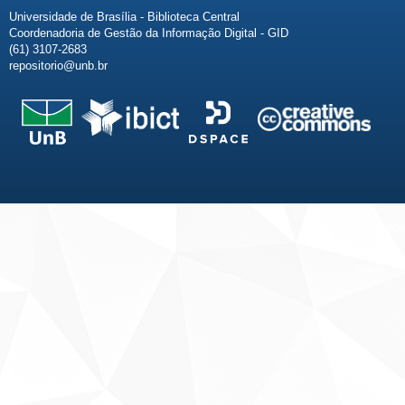
Universidade de Brasília - Biblioteca Central
Coordenadoria de Gestão da Informação Digital - GID
(61) 3107-2683
repositorio@unb.br
Fale conosco
Sobre