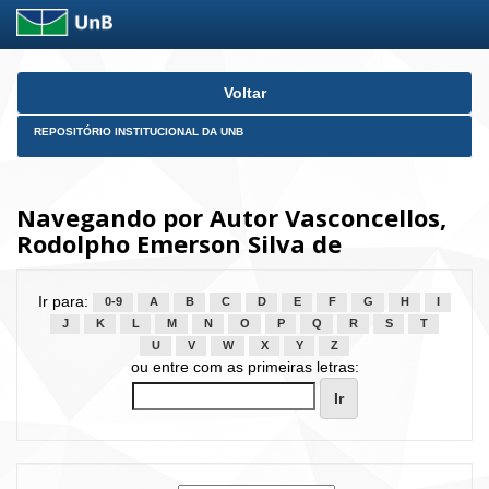
Skip
Voltar
navigation
REPOSITÓRIO INSTITUCIONAL DA UNB
Navegando por Autor Vasconcellos,
Rodolpho Emerson Silva de
Ir para:
0-9
A
B
C
D
E
F
G
H
I
J
K
L
M
N
O
P
Q
R
S
T
U
V
W
X
Y
Z
ou entre com as primeiras letras: