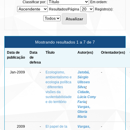
Classificar por:
Em ordem:
Resultados/Página
Registro(s):
Mostrando resultados 1 a 7 de 7
Data de
Data
Título
Autor(es)
Orientador(es)
publicação
de
defesa
Jan-2009
-
Ecologismo,
Jatobá,
-
ambientalismo e
Sérgio
ecologia política
Ulisses
: diferentes
Silva
;
visões da
Cidade,
sustentabilidade
Lúcia Cony
e do território
Faria
;
Vargas,
Gloria
Maria
2009
-
El papel de la
Vargas,
-