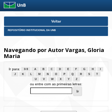
Skip
Voltar
navigation
REPOSITÓRIO INSTITUCIONAL DA UNB
Navegando por Autor Vargas, Gloria
Maria
Ir para:
0-9
A
B
C
D
E
F
G
H
I
J
K
L
M
N
O
P
Q
R
S
T
U
V
W
X
Y
Z
ou entre com as primeiras letras: