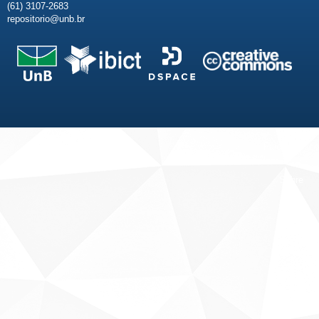
(61) 3107-2683
repositorio@unb.br
Fale conosco
Sobre