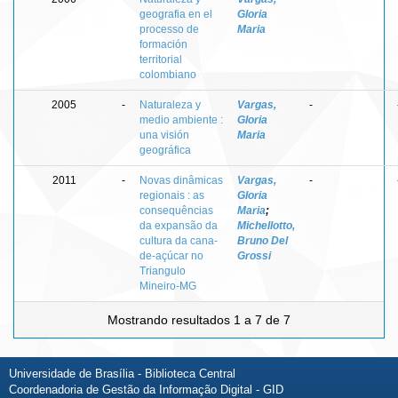
geografia en el
Gloria
processo de
Maria
formación
territorial
colombiano
2005
-
Naturaleza y
Vargas,
-
medio ambiente :
Gloria
una visión
Maria
geográfica
2011
-
Novas dinâmicas
Vargas,
-
regionais : as
Gloria
consequências
Maria
;
da expansão da
Michellotto,
cultura da cana-
Bruno Del
de-açúcar no
Grossi
Triangulo
Mineiro-MG
Mostrando resultados 1 a 7 de 7
Universidade de Brasília - Biblioteca Central
Coordenadoria de Gestão da Informação Digital - GID