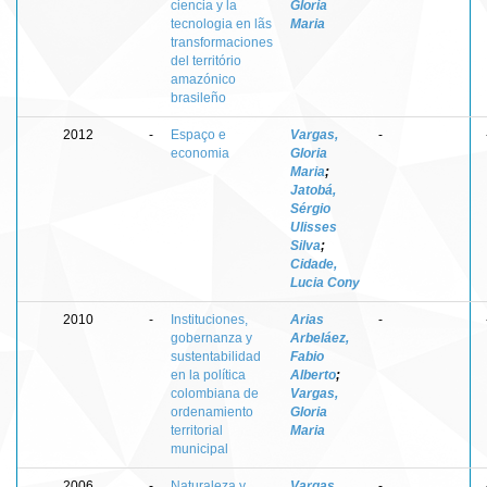
ciencia y la
Gloria
tecnologia en lãs
Maria
transformaciones
del território
amazónico
brasileño
2012
-
Espaço e
Vargas,
-
economia
Gloria
Maria
;
Jatobá,
Sérgio
Ulisses
Silva
;
Cidade,
Lucia Cony
2010
-
Instituciones,
Arias
-
gobernanza y
Arbeláez,
sustentabilidad
Fabio
en la política
Alberto
;
colombiana de
Vargas,
ordenamiento
Gloria
territorial
Maria
municipal
2006
-
Naturaleza y
Vargas,
-